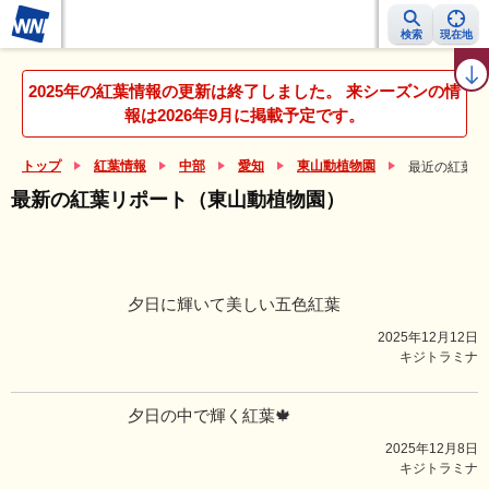
検索
現在地
紅葉レーダー
紅葉ニュース
京都 見頃カレンダー
名所ランキング
2025年の紅葉情報の更新は終了しました。 来シーズンの情
報は2026年9月に掲載予定です。
トップ
紅葉情報
中部
愛知
東山動植物園
最近の紅葉リ
最新の紅葉リポート（東山動植物園）
夕日に輝いて美しい五色紅葉
2025年12月12日
キジトラミナ
夕日の中で輝く紅葉🍁
2025年12月8日
キジトラミナ