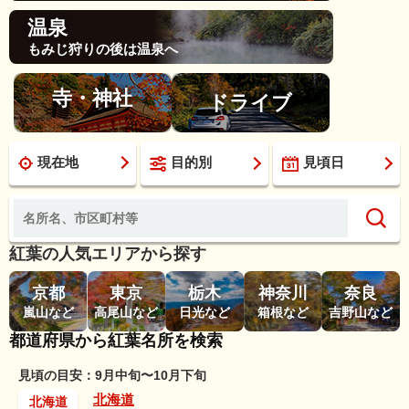
温泉
もみじ狩りの後は温泉へ
寺・神社
ドライブ
現在地
目的別
見頃日
紅葉の人気エリアから探す
京都
東京
栃木
神奈川
奈良
嵐山など
高尾山など
日光など
箱根など
吉野山など
都道府県から紅葉名所を検索
見頃の目安：9月中旬〜10月下旬
北海道
北海道