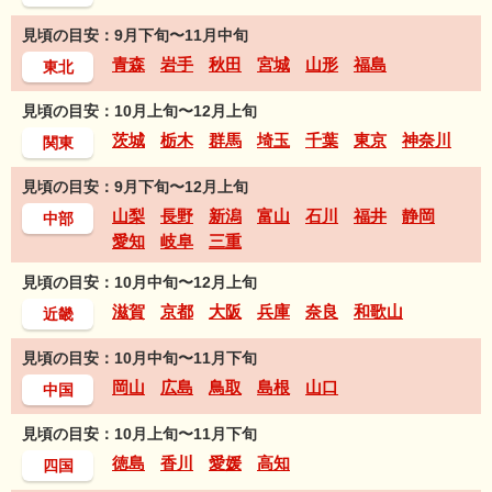
見頃の目安：9月下旬〜11月中旬
青森
岩手
秋田
宮城
山形
福島
東北
見頃の目安：10月上旬〜12月上旬
茨城
栃木
群馬
埼玉
千葉
東京
神奈川
関東
見頃の目安：9月下旬〜12月上旬
山梨
長野
新潟
富山
石川
福井
静岡
中部
愛知
岐阜
三重
見頃の目安：10月中旬〜12月上旬
滋賀
京都
大阪
兵庫
奈良
和歌山
近畿
見頃の目安：10月中旬〜11月下旬
岡山
広島
鳥取
島根
山口
中国
見頃の目安：10月上旬〜11月下旬
徳島
香川
愛媛
高知
四国