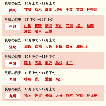
見頃の目安：10月上旬〜12月上旬
茨城
栃木
群馬
埼玉
千葉
東京
神奈川
関東
見頃の目安：9月下旬〜12月上旬
山梨
長野
新潟
富山
石川
福井
静岡
中部
愛知
岐阜
三重
見頃の目安：10月中旬〜12月上旬
滋賀
京都
大阪
兵庫
奈良
和歌山
近畿
見頃の目安：10月中旬〜11月下旬
岡山
広島
鳥取
島根
山口
中国
見頃の目安：10月上旬〜11月下旬
徳島
香川
愛媛
高知
四国
見頃の目安：10月下旬〜12月上旬
福岡
佐賀
長崎
大分
熊本
宮崎
鹿児島
九州