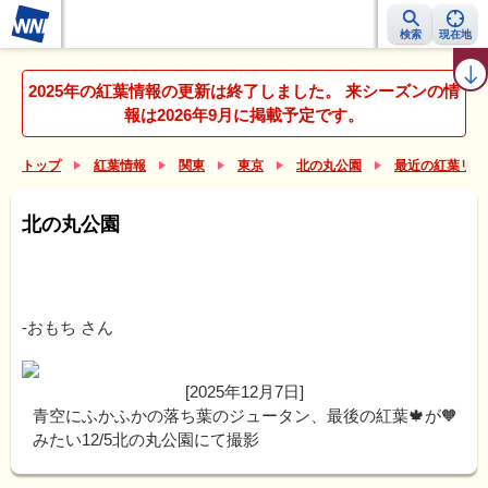
検索
現在地
紅葉レーダー
紅葉ニュース
京都 見頃カレンダー
名所ランキング
2025年の紅葉情報の更新は終了しました。 来シーズンの情
報は2026年9月に掲載予定です。
トップ
紅葉情報
関東
東京
北の丸公園
最近の紅葉リポ
北の丸公園
-おもち
さん
[2025年12月7日]
青空にふかふかの落ち葉のジュータン、最後の紅葉🍁が🧡
みたい12/5北の丸公園にて撮影