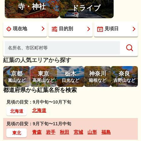
寺・神社
ドライブ
現在地
目的別
見頃日
紅葉の人気エリアから探す
京都
東京
栃木
神奈川
奈良
嵐山など
高尾山など
日光など
箱根など
吉野山など
都道府県から紅葉名所を検索
見頃の目安：9月中旬〜10月下旬
北海道
北海道
見頃の目安：9月下旬〜11月中旬
青森
岩手
秋田
宮城
山形
福島
東北