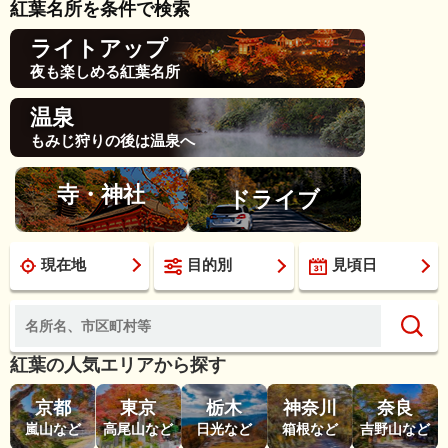
紅葉名所を条件で検索
ライトアップ
夜も楽しめる紅葉名所
温泉
もみじ狩りの後は温泉へ
寺・神社
ドライブ
現在地
目的別
見頃日
紅葉の人気エリアから探す
京都
東京
栃木
神奈川
奈良
嵐山など
高尾山など
日光など
箱根など
吉野山など