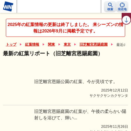
検索
現在地
紅葉レーダー
紅葉ニュース
京都 見頃カレンダー
名所ランキング
2025年の紅葉情報の更新は終了しました。 来シーズンの情
報は2026年9月に掲載予定です。
トップ
紅葉情報
関東
東京
旧芝離宮恩賜庭園
最近の紅
最新の紅葉リポート（旧芝離宮恩賜庭園）
旧芝離宮恩賜公園の紅葉、今が見頃です。
2025年12月12日
サクサクサンカクサンタ
旧芝離宮恩賜庭園の紅葉が、午後の柔らかい陽
射しを浴びて、輝い...
2025年11月26日