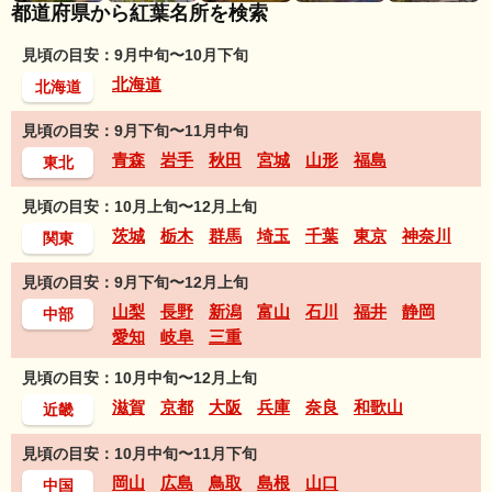
都道府県から紅葉名所を検索
見頃の目安：9月中旬〜10月下旬
北海道
北海道
見頃の目安：9月下旬〜11月中旬
青森
岩手
秋田
宮城
山形
福島
東北
見頃の目安：10月上旬〜12月上旬
茨城
栃木
群馬
埼玉
千葉
東京
神奈川
関東
見頃の目安：9月下旬〜12月上旬
山梨
長野
新潟
富山
石川
福井
静岡
中部
愛知
岐阜
三重
見頃の目安：10月中旬〜12月上旬
滋賀
京都
大阪
兵庫
奈良
和歌山
近畿
見頃の目安：10月中旬〜11月下旬
岡山
広島
鳥取
島根
山口
中国