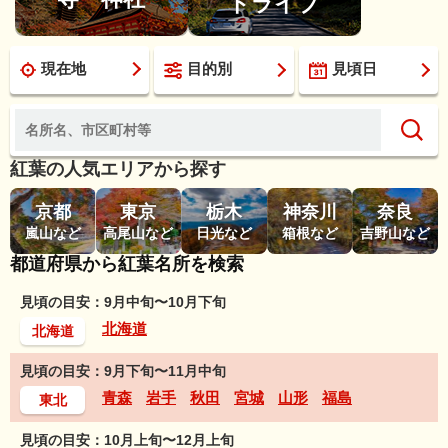
ドライブ
現在地
目的別
見頃日
紅葉の人気エリアから探す
京都
東京
栃木
神奈川
奈良
嵐山など
高尾山など
日光など
箱根など
吉野山など
都道府県から紅葉名所を検索
見頃の目安：9月中旬〜10月下旬
北海道
北海道
見頃の目安：9月下旬〜11月中旬
青森
岩手
秋田
宮城
山形
福島
東北
見頃の目安：10月上旬〜12月上旬