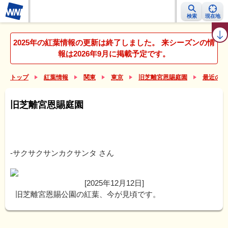
検索
現在地
紅葉レーダー
紅葉ニュース
京都 見頃カレンダー
名所ランキング
2025年の紅葉情報の更新は終了しました。 来シーズンの情
報は2026年9月に掲載予定です。
トップ
紅葉情報
関東
東京
旧芝離宮恩賜庭園
最近の紅
旧芝離宮恩賜庭園
-サクサクサンカクサンタ
さん
[2025年12月12日]
旧芝離宮恩賜公園の紅葉、今が見頃です。