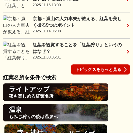
2025.11.16.13:00
京都・嵐山の人力車夫が教える、紅葉を美し
く撮る5つのポイント
2025.11.14.05:08
紅葉を観賞することを「紅葉狩り」というの
はなぜ？
2025.11.08.05:31
トピックスをもっと見る
紅葉名所を条件で検索
ライトアップ
夜も楽しめる紅葉名所
温泉
もみじ狩りの後は温泉へ
寺・神社