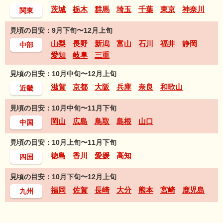
茨城
栃木
群馬
埼玉
千葉
東京
神奈川
関東
見頃の目安：9月下旬〜12月上旬
山梨
長野
新潟
富山
石川
福井
静岡
中部
愛知
岐阜
三重
見頃の目安：10月中旬〜12月上旬
滋賀
京都
大阪
兵庫
奈良
和歌山
近畿
見頃の目安：10月中旬〜11月下旬
岡山
広島
鳥取
島根
山口
中国
見頃の目安：10月上旬〜11月下旬
徳島
香川
愛媛
高知
四国
見頃の目安：10月下旬〜12月上旬
福岡
佐賀
長崎
大分
熊本
宮崎
鹿児島
九州