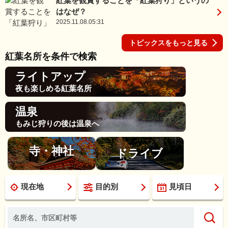
紅葉を観賞することを「紅葉狩り」というの
はなぜ？
2025.11.08.05:31
トピックスをもっと見る
紅葉名所を条件で検索
ライトアップ
夜も楽しめる紅葉名所
温泉
もみじ狩りの後は温泉へ
寺・神社
ドライブ
現在地
目的別
見頃日