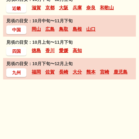
滋賀
京都
大阪
兵庫
奈良
和歌山
近畿
見頃の目安：10月中旬〜11月下旬
岡山
広島
鳥取
島根
山口
中国
見頃の目安：10月上旬〜11月下旬
徳島
香川
愛媛
高知
四国
見頃の目安：10月下旬〜12月上旬
福岡
佐賀
長崎
大分
熊本
宮崎
鹿児島
九州