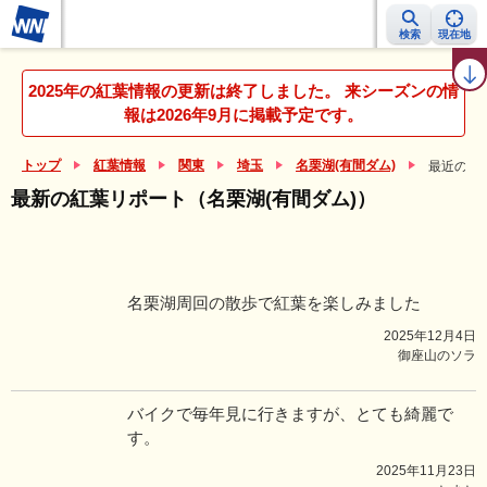
検索
現在地
紅葉レーダー
紅葉ニュース
京都 見頃カレンダー
名所ランキング
2025年の紅葉情報の更新は終了しました。 来シーズンの情
報は2026年9月に掲載予定です。
トップ
紅葉情報
関東
埼玉
名栗湖(有間ダム)
最近の紅
最新の紅葉リポート（名栗湖(有間ダム)）
名栗湖周回の散歩で紅葉を楽しみました
2025年12月4日
御座山のソラ
バイクで毎年見に行きますが、とても綺麗で
す。
2025年11月23日