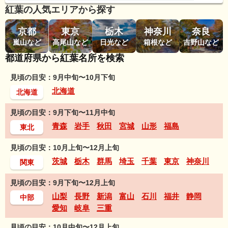
紅葉の人気エリアから探す
京都
東京
栃木
神奈川
奈良
嵐山など
高尾山など
日光など
箱根など
吉野山など
都道府県から紅葉名所を検索
見頃の目安：9月中旬〜10月下旬
北海道
北海道
見頃の目安：9月下旬〜11月中旬
青森
岩手
秋田
宮城
山形
福島
東北
見頃の目安：10月上旬〜12月上旬
茨城
栃木
群馬
埼玉
千葉
東京
神奈川
関東
見頃の目安：9月下旬〜12月上旬
山梨
長野
新潟
富山
石川
福井
静岡
中部
愛知
岐阜
三重
見頃の目安：10月中旬〜12月上旬