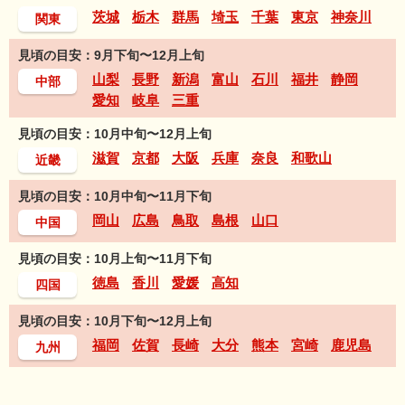
茨城
栃木
群馬
埼玉
千葉
東京
神奈川
関東
見頃の目安：9月下旬〜12月上旬
山梨
長野
新潟
富山
石川
福井
静岡
中部
愛知
岐阜
三重
見頃の目安：10月中旬〜12月上旬
滋賀
京都
大阪
兵庫
奈良
和歌山
近畿
見頃の目安：10月中旬〜11月下旬
岡山
広島
鳥取
島根
山口
中国
見頃の目安：10月上旬〜11月下旬
徳島
香川
愛媛
高知
四国
見頃の目安：10月下旬〜12月上旬
福岡
佐賀
長崎
大分
熊本
宮崎
鹿児島
九州