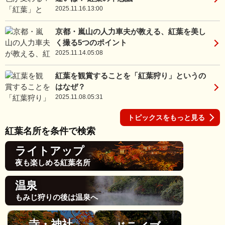
2025.11.16.13:00
京都・嵐山の人力車夫が教える、紅葉を美し
く撮る5つのポイント
2025.11.14.05:08
紅葉を観賞することを「紅葉狩り」というの
はなぜ？
2025.11.08.05:31
トピックスをもっと見る
紅葉名所を条件で検索
ライトアップ
夜も楽しめる紅葉名所
温泉
もみじ狩りの後は温泉へ
寺・神社