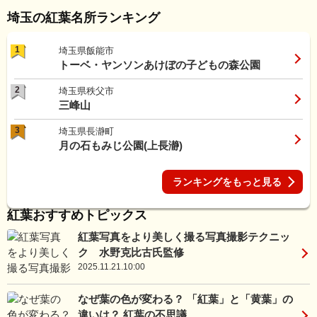
埼玉の紅葉名所ランキング
1
埼玉県飯能市
トーベ・ヤンソンあけぼの子どもの森公園
2
埼玉県秩父市
三峰山
3
埼玉県長瀞町
月の石もみじ公園(上長瀞)
ランキングをもっと見る
紅葉おすすめトピックス
紅葉写真をより美しく撮る写真撮影テクニッ
ク 水野克比古氏監修
2025.11.21.10:00
なぜ葉の色が変わる？ 「紅葉」と「黄葉」の
違いは？ 紅葉の不思議