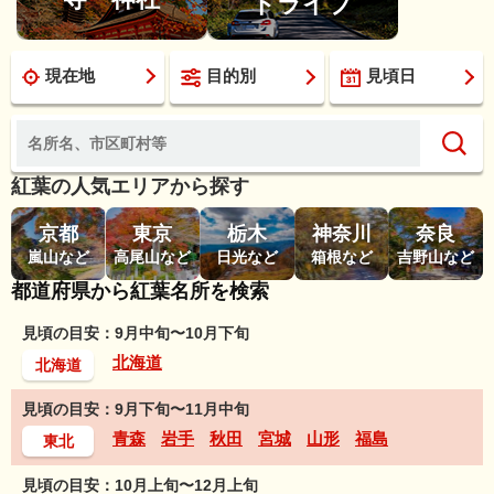
ドライブ
現在地
目的別
見頃日
紅葉の人気エリアから探す
京都
東京
栃木
神奈川
奈良
嵐山など
高尾山など
日光など
箱根など
吉野山など
都道府県から紅葉名所を検索
見頃の目安：9月中旬〜10月下旬
北海道
北海道
見頃の目安：9月下旬〜11月中旬
青森
岩手
秋田
宮城
山形
福島
東北
見頃の目安：10月上旬〜12月上旬