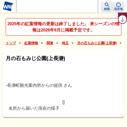
検索
現在地
紅葉レーダー
紅葉ニュース
京都 見頃カレンダー
名所ランキング
2025年の紅葉情報の更新は終了しました。 来シーズンの情
報は2026年9月に掲載予定です。
トップ
紅葉情報
関東
埼玉
月の石もみじ公園(上長瀞)
月の石もみじ公園(上長瀞)
-長瀞町観光案内所からの提供
さん
[]
名所から届いた現在の様子