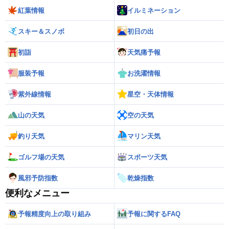
紅葉情報
イルミネーション
スキー＆スノボ
初日の出
初詣
天気痛予報
服装予報
お洗濯情報
紫外線情報
星空・天体情報
山の天気
空の天気
釣り天気
マリン天気
ゴルフ場の天気
スポーツ天気
風邪予防指数
乾燥指数
便利なメニュー
予報精度向上の取り組み
予報に関するFAQ