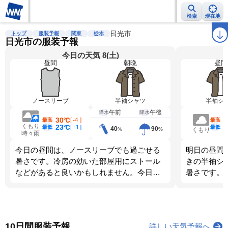
検索
現在地
雨雲レーダー
台風情報
地震情報
日光市
警報・注意報
2週間天気
ラ
トップ
服装予報
関東
栃木
日光市の服装予報
今日の天気 8(土)
昼間
朝晩
昼間
ノースリーブ
半袖シャツ
半袖シ
午前
午後
降水
降水
30℃
[
-4
]
最高
最高
くもり
23℃
[
+1
]
最低
最低
40
90
%
%
くもり
時々雨
今日の昼間は、ノースリーブでも過ごせる
明日の昼間
暑さです。冷房の効いた部屋用にストール
きの半袖シ
などがあると良いかもしれません。今日
暑さです。
は、朝晩と昼間では体感が大きく変わりま
ます。調節
す。調節しやすい服装を選びましょう。
10日間服装予報
詳しい天気予報へ