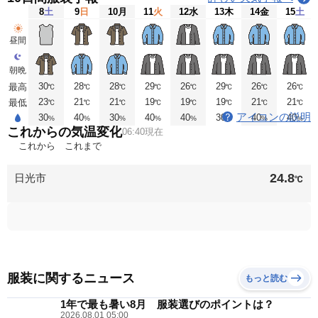
8
土
9
日
10
月
11
火
12
水
13
木
14
金
15
土
昼間
朝晩
30
28
28
29
26
29
26
26
最高
℃
℃
℃
℃
℃
℃
℃
℃
23
21
21
19
19
19
21
21
最低
℃
℃
℃
℃
℃
℃
℃
℃
アイコンの説明
30
40
30
40
40
30
40
40
%
%
%
%
%
%
%
%
これからの気温変化
06:40現在
これから
これまで
24.8
日光市
℃
服装に関するニュース
もっと読む
1年で最も暑い8月 服装選びのポイントは？
2026.08.01 05:00