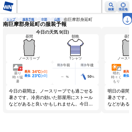
検索
現在地
雨雲レーダー
台風情報
地震情報
南巨摩郡身延町
警報・注意報
2週間天気
ラ
トップ
服装予報
中部
山梨
南巨摩郡身延町の服装予報
今日の天気 9(日)
昼間
朝晩
昼間
ノースリーブ
Tシャツ
ノースリ
午前
午後
降水
降水
34℃
[
±0
]
最高
最高
曇り
晴れ
23℃
[
±0
]
最低
最低
50
%
%
時々猛
時々く
暑
もり
今日の昼間は、ノースリーブでも過ごせる
明日の昼間
暑さです。冷房の効いた部屋用にストール
暑さです。
などがあると良いかもしれません。今日
などがある
は、朝晩のほうが寒くなります。調節しや
は、朝晩と
すい服装を選びましょう。
す。調節し