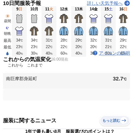
10日間服装予報
詳しい天気予報へ
9
日
10
月
11
火
12
水
13
木
14
金
15
土
16
日
昼間
朝晩
34
34
31
28
29
32
31
29
最高
℃
℃
℃
℃
℃
℃
℃
℃
23
23
22
22
20
20
21
22
最低
℃
℃
℃
℃
℃
℃
℃
℃
アイコンの説明
40
30
40
60
40
30
30
40
%
%
%
%
%
%
%
%
これからの気温変化
16:00現在
これから
これまで
32.7
南巨摩郡身延町
℃
服装に関するニュース
もっと読む
1年で最も暑い8月 服装選びのポイントは？