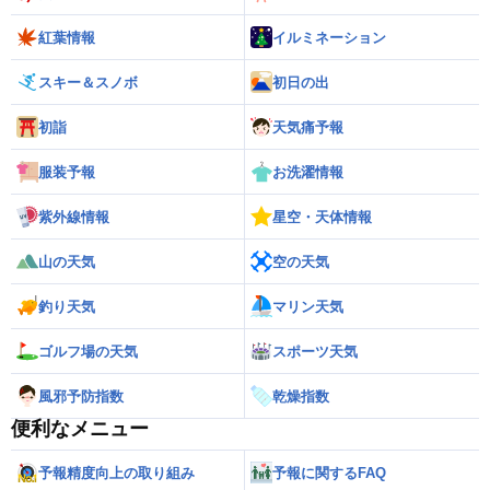
紅葉情報
イルミネーション
スキー＆スノボ
初日の出
初詣
天気痛予報
服装予報
お洗濯情報
紫外線情報
星空・天体情報
山の天気
空の天気
釣り天気
マリン天気
ゴルフ場の天気
スポーツ天気
風邪予防指数
乾燥指数
便利なメニュー
予報精度向上の取り組み
予報に関するFAQ