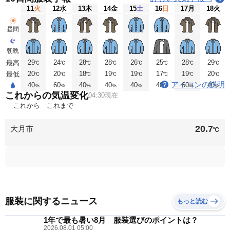
11
火
12
水
13
木
14
金
15
土
16
日
17
月
18
火
昼間
朝晩
29
24
28
28
26
25
28
29
最高
℃
℃
℃
℃
℃
℃
℃
℃
20
20
18
19
19
17
19
20
最低
℃
℃
℃
℃
℃
℃
℃
℃
アイコンの説明
40
60
40
40
40
40
60
40
%
%
%
%
%
%
%
%
これからの気温変化
04:30現在
これから
これまで
20.7
大月市
℃
服装に関するニュース
もっと読む
1年で最も暑い8月 服装選びのポイントは？
2026.08.01 05:00