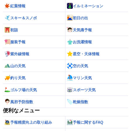
紅葉情報
イルミネーション
スキー＆スノボ
初日の出
初詣
天気痛予報
服装予報
お洗濯情報
紫外線情報
星空・天体情報
山の天気
空の天気
釣り天気
マリン天気
ゴルフ場の天気
スポーツ天気
風邪予防指数
乾燥指数
便利なメニュー
予報精度向上の取り組み
予報に関するFAQ