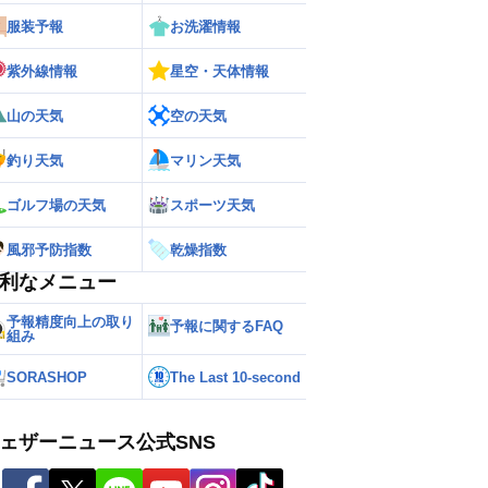
服装予報
お洗濯情報
紫外線情報
星空・天体情報
山の天気
空の天気
釣り天気
マリン天気
ゴルフ場の天気
スポーツ天気
風邪予防指数
乾燥指数
利なメニュー
予報精度向上の取り
予報に関するFAQ
組み
SORASHOP
The Last 10-second
ェザーニュース公式SNS