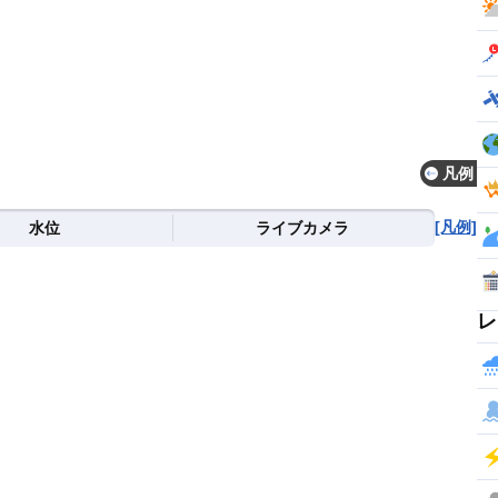
凡例
[凡例]
水位
ライブカメラ
レ