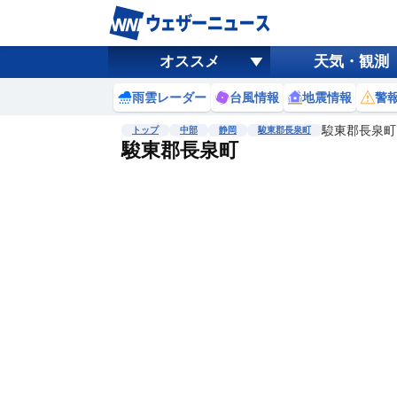
オススメ
天気・観測
雨雲レーダー
台風情報
地震情報
警
駿東郡長泉町
トップ
中部
静岡
駿東郡長泉町
駿東郡長泉町