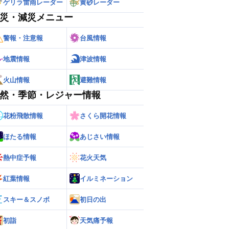
ゲリラ雷雨レーダー
黄砂レーダー
災・減災メニュー
警報・注意報
台風情報
地震情報
津波情報
火山情報
避難情報
然・季節・レジャー情報
花粉飛散情報
さくら開花情報
ほたる情報
あじさい情報
熱中症予報
花火天気
紅葉情報
イルミネーション
スキー＆スノボ
初日の出
初詣
天気痛予報