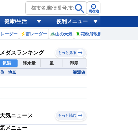
現在地
健康/生活
便利メニュー
風レーダー
雷レーダー
山の天気
花粉飛散情報
世界天気
メダスランキング
もっと見る
気温
降水量
風
湿度
順位
地点
観測値
10分雨量
30mm~
20~29mm
15~19mm
10~14mm
天気ニュース
もっと読む
5~9mm
3~4mm
気メニュー
1~2mm
~0.9mm
欠測