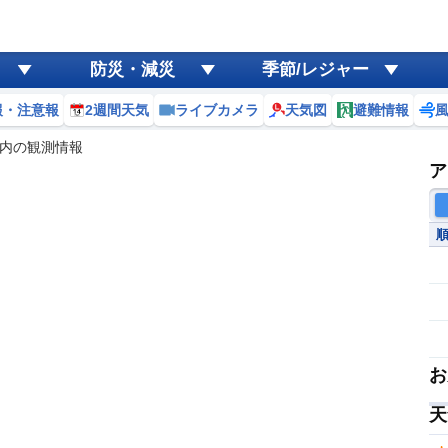
防災・減災
季節/レジャー
報・注意報
2週間天気
ライブカメラ
天気図
避難情報
内の観測情報
ア
お
天