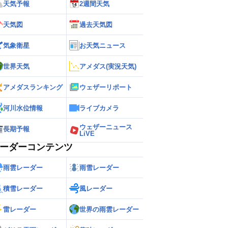
天気予報
2週間天気
観測水位
計画高
天気図
過去天気図
氾濫危険
避難判断
氾濫注意
気象衛星
お天気ニュース
水防団待機
平常・基準なし
欠測
世界天気
アメダス(実況天気)
ライブカメラ
アメダスランキング
ウェザーリポート
河川水位情報
ライブカメラ
ウェザーニュース
長期予報
LiVE
ーダーコンテンツ
雨雲レーダー
雨雪レーダー
積雪レーダー
風レーダー
雷レーダー
世界の雨雲レーダー