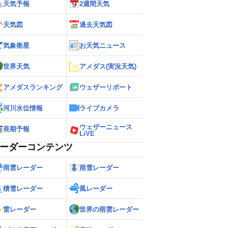
天気予報
2週間天気
観測水位
計画高
天気図
過去天気図
氾濫危険
避難判断
氾濫注意
気象衛星
お天気ニュース
水防団待機
平常・基準なし
欠測
世界天気
アメダス(実況天気)
ライブカメラ
アメダスランキング
ウェザーリポート
河川水位情報
ライブカメラ
ウェザーニュース
長期予報
LiVE
ーダーコンテンツ
雨雲レーダー
雨雪レーダー
積雪レーダー
風レーダー
雷レーダー
世界の雨雲レーダー