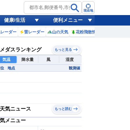
現在地
健康/生活
便利メニュー
風レーダー
雷レーダー
山の天気
花粉飛散情報
世界天気
メダスランキング
もっと見る
気温
降水量
風
湿度
順位
地点
観測値
10分雨量
30mm~
20~29mm
15~19mm
10~14mm
天気ニュース
もっと読む
5~9mm
3~4mm
気メニュー
1~2mm
~0.9mm
欠測