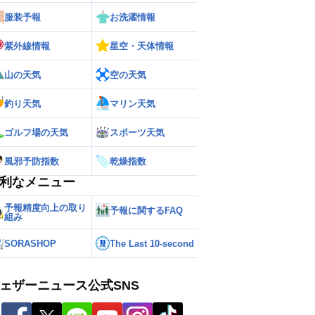
服装予報
お洗濯情報
紫外線情報
星空・天体情報
山の天気
空の天気
釣り天気
マリン天気
ゴルフ場の天気
スポーツ天気
風邪予防指数
乾燥指数
利なメニュー
予報精度向上の取り
予報に関するFAQ
組み
SORASHOP
The Last 10-second
ェザーニュース公式SNS