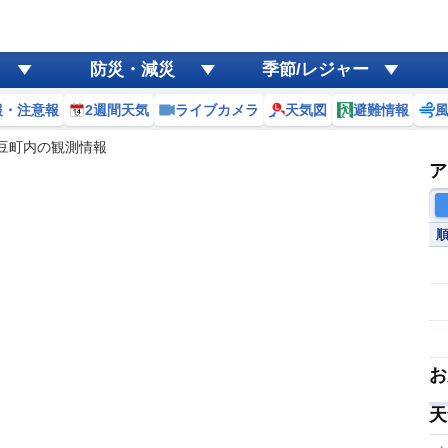
防災・減災
季節/レジャー
報・注意報
2週間天気
ライブカメラ
天気図
避難情報
豆町内の観測情報
ア
お
天