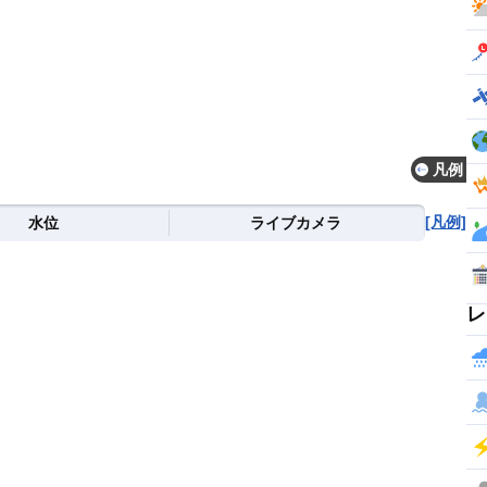
凡例
[凡例]
水位
ライブカメラ
レ