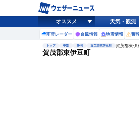
オススメ
天気・観測
雨雲レーダー
台風情報
地震情報
警
賀茂郡東伊
トップ
中部
静岡
賀茂郡東伊豆町
賀茂郡東伊豆町