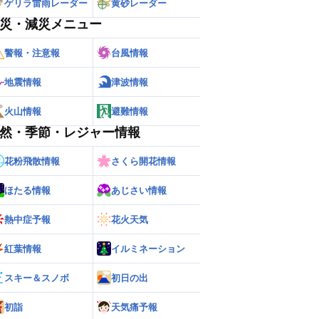
ゲリラ雷雨レーダー
黄砂レーダー
災・減災メニュー
警報・注意報
台風情報
地震情報
津波情報
火山情報
避難情報
然・季節・レジャー情報
花粉飛散情報
さくら開花情報
ほたる情報
あじさい情報
熱中症予報
花火天気
紅葉情報
イルミネーション
スキー＆スノボ
初日の出
初詣
天気痛予報