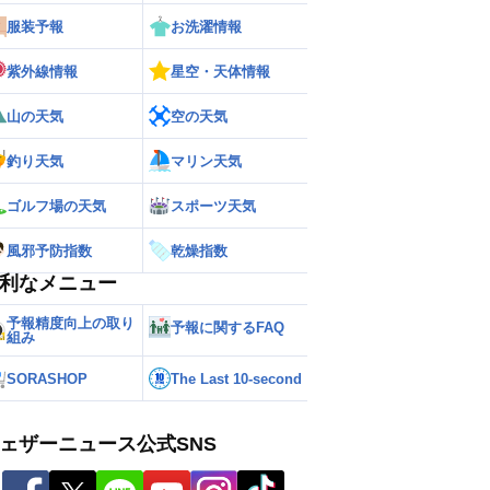
服装予報
お洗濯情報
紫外線情報
星空・天体情報
山の天気
空の天気
釣り天気
マリン天気
ゴルフ場の天気
スポーツ天気
風邪予防指数
乾燥指数
利なメニュー
予報精度向上の取り
予報に関するFAQ
組み
SORASHOP
The Last 10-second
ェザーニュース公式SNS