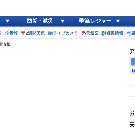
防災・減災
季節/レジャー
報・注意報
2週間天気
ライブカメラ
天気図
避難情報
測情報
ア
お
天