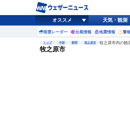
オススメ
天気・観測
雨雲レーダー
台風情報
地震情報
警
牧之原市内の観
トップ
中部
静岡
牧之原市
牧之原市