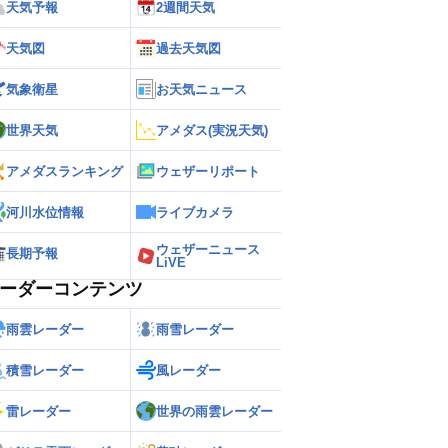
天気予報
2週間天気
観測水位
計画高
天気図
過去天気図
氾濫危険
避難判断
氾濫注意
気象衛星
お天気ニュース
水防団待機
平常・基準なし
欠測
世界天気
アメダス(実況天気)
ライブカメラ
アメダスランキング
ウェザーリポート
河川水位情報
ライブカメラ
ウェザーニュース
長期予報
LiVE
ーダーコンテンツ
雨雲レーダー
雨雪レーダー
積雪レーダー
風レーダー
雷レーダー
世界の雨雲レーダー