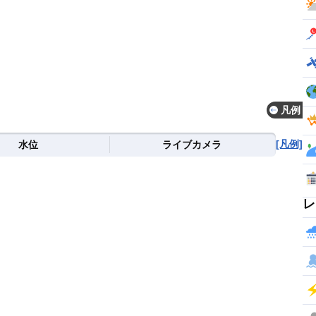
凡例
[凡例]
水位
ライブカメラ
レ