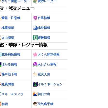
ゲリラ雷雨レーダー
黄砂レーダー
災・減災メニュー
警報・注意報
台風情報
地震情報
津波情報
火山情報
避難情報
然・季節・レジャー情報
花粉飛散情報
さくら開花情報
ほたる情報
あじさい情報
熱中症予報
花火天気
紅葉情報
イルミネーション
スキー＆スノボ
初日の出
初詣
天気痛予報