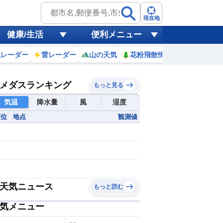
現在地
健康/生活
便利メニュー
風レーダー
雷レーダー
山の天気
花粉飛散情報
世界天気
メダスランキング
もっと見る
気温
降水量
風
湿度
順位
地点
観測値
10分雨量
30mm~
20~29mm
15~19mm
10~14mm
天気ニュース
もっと読む
5~9mm
3~4mm
気メニュー
1~2mm
~0.9mm
欠測