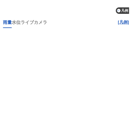
凡例
雨量
水位
ライブカメラ
[凡例]