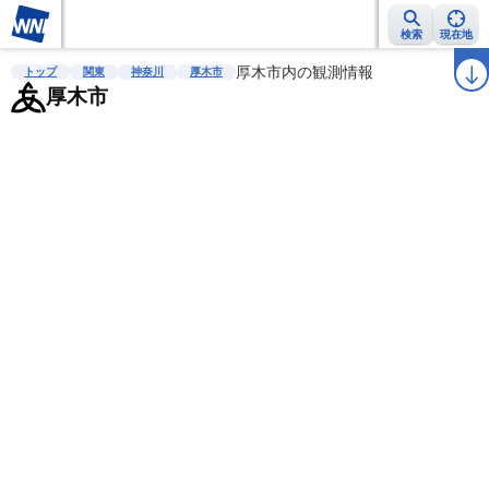
検索
現在地
雨雲レーダー
台風情報
地震情報
厚木市内の観測情報
警報・注意報
2週間天気
ラ
トップ
関東
神奈川
厚木市
厚木市