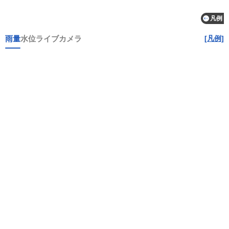
凡例
雨量
水位
ライブカメラ
[凡例]