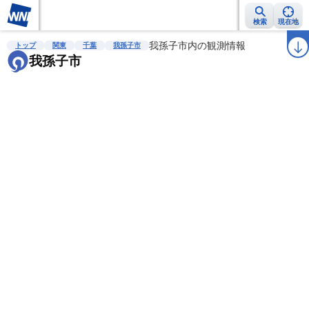
検索
現在地
雨雲レーダー
台風情報
地震情報
我孫子市内の観測情報
警報・注意報
2週間天気
ラ
トップ
関東
千葉
我孫子市
我孫子市