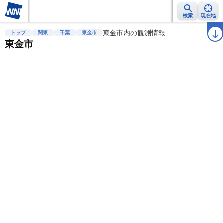
検索
現在地
雨雲レーダー
台風情報
地震情報
東金市内の観測情報
警報・注意報
2週間天気
ラ
トップ
関東
千葉
東金市
東金市