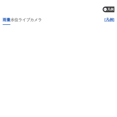
凡例
雨量
水位
ライブカメラ
[凡例]