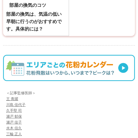
部屋の換気のコツ
部屋の換気は、気温の低い
早朝に行うのがおすすめで
す。具体的には？
＜記事監修医師＞
王 青躍
川島 佳代子
久手堅 司
瀬戸 郁保
瀬戸 佳子
水木 信久
三輪 正人