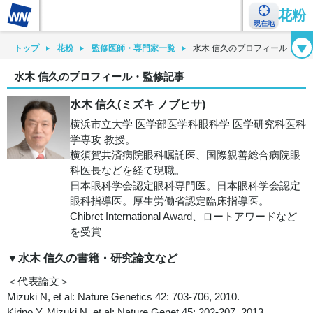
花粉
現在地
花粉カレンダー
花粉図鑑
花粉症チェックシート
花粉症ハンドブック
トップ
花粉
監修医師・専門家一覧
水木 信久のプロフィール・監
水木 信久のプロフィール・監修記事
水木 信久(ミズキ ノブヒサ)
横浜市立大学 医学部医学科眼科学 医学研究科医科
学専攻 教授。
横須賀共済病院眼科嘱託医、国際親善総合病院眼
科医長などを経て現職。
日本眼科学会認定眼科専門医。日本眼科学会認定
眼科指導医。厚生労働省認定臨床指導医。
Chibret International Award、ロートアワードなど
を受賞
▼水木 信久の書籍・研究論文など
＜代表論文＞
Mizuki N, et al: Nature Genetics 42: 703-706, 2010.
Kirino Y, Mizuki N, et al: Nature Genet 45: 202-207, 2013.