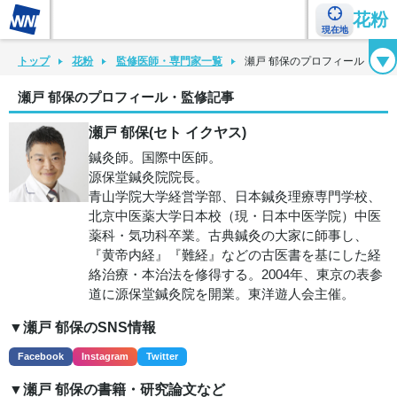
花粉
現在地
花粉カレンダー
花粉図鑑
花粉症チェックシート
花粉症ハンドブック
トップ
花粉
監修医師・専門家一覧
瀬戸 郁保のプロフィール・監
瀬戸 郁保のプロフィール・監修記事
瀬戸 郁保(セト イクヤス)
鍼灸師。国際中医師。
源保堂鍼灸院院長。
青山学院大学経営学部、日本鍼灸理療専門学校、
北京中医薬大学日本校（現・日本中医学院）中医
薬科・気功科卒業。古典鍼灸の大家に師事し、
『黄帝内経』『難経』などの古医書を基にした経
絡治療・本治法を修得する。2004年、東京の表参
道に源保堂鍼灸院を開業。東洋遊人会主催。
▼瀬戸 郁保のSNS情報
Facebook
Instagram
Twitter
▼瀬戸 郁保の書籍・研究論文など