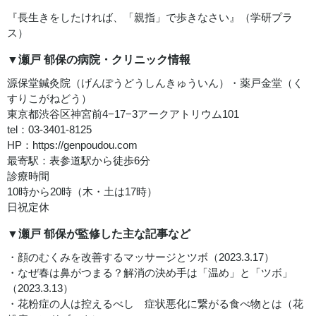
『長生きをしたければ、「親指」で歩きなさい』（学研プラ
ス）
▼瀬戸 郁保の病院・クリニック情報
源保堂鍼灸院（げんぽうどうしんきゅういん）・薬戸金堂（く
すりこがねどう）
東京都渋谷区神宮前4−17−3アークアトリウム101
tel：03-3401-8125
HP：
https://genpoudou.com
最寄駅：表参道駅から徒歩6分
診療時間
10時から20時（木・土は17時）
日祝定休
▼瀬戸 郁保が監修した主な記事など
・
顔のむくみを改善するマッサージとツボ
（2023.3.17）
・
なぜ春は鼻がつまる？解消の決め手は「温め」と「ツボ」
（2023.3.13）
・花粉症の人は控えるべし 症状悪化に繋がる食べ物とは（花