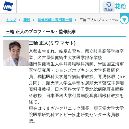
花粉
現在地
花粉カレンダー
花粉図鑑
花粉症チェックシート
花粉症ハンドブック
トップ
花粉
監修医師・専門家一覧
三輪 正人のプロフィール・監
三輪 正人のプロフィール・監修記事
三輪 正人(ミワ マサト)
京都市生まれ、岐阜市育ち。県立岐阜高等学校卒
業、名古屋保健衛生大学医学部卒業後
藤田保健衛生大学耳鼻咽喉科講師、米国国立海軍
医学研究所・ジョンズホプキンス大学客員研究
員、獨協医科大学越谷病院准教授、育児休暇（5ヵ
月間）、順天堂大学医学部附属順天堂醫院耳鼻咽
喉科准教授、日本医科大学千葉北総病院耳鼻咽喉
科教授、日本医科大学付属病院耳鼻咽喉科教授を
経て、
現在はりまざかクリニック院長、順天堂大学大学
院医学研究科アトピー疾患研究センター客員教
授。