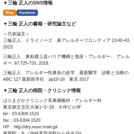
▼三輪 正人のSNS情報
Blog
Facebook
▼三輪 正人の書籍・研究論文など
＜代表論文＞
三輪正人 ドライノーズ 鼻アレルギーフロンティア 23:40-43,
2023.
三輪正人 鼻粘膜上皮バリア機構と免疫・アレルギー. アレル
ギー. 67:725-733, 2018.
三輪正人 アレルギー性鼻炎の疫学 最新醫学 診断と治療の
ABC 127 最新医学社 pp10-18 東京 2017
▼三輪 正人の病院・クリニック情報
はりまざかクリニック耳鼻咽喉科・アレルギー科
東京都文京区大塚1−5−18 大伴ビル9F
tel：03-6304-1510
fax：03-6304-1520
HP：
http://dry.nose.main.jp/
最寄駅：丸ノ内線茗荷谷駅から徒歩2分