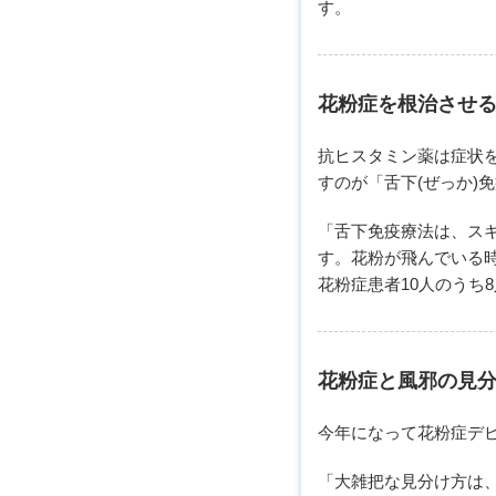
す。
花粉症を根治させ
抗ヒスタミン薬は症状
すのが「舌下(ぜっか)
「舌下免疫療法は、ス
す。花粉が飛んでいる
花粉症患者10人のうち
花粉症と風邪の見
今年になって花粉症デ
「大雑把な見分け方は