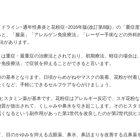
ドライン−通年性鼻炎と花粉症−2016年版(改訂第8版)」の「重症
ると、「服薬」「アレルゲン免疫療法」「レーザー手術などの外科
法があります。
」は重症・最重症の治療法とされており、初期療法、軽症の場合は
ン免疫療法」で症状を抑えることができると言います。
療の基本となります。日頃からめがねやマスクの装着、花粉が付着
たくなど、手軽にできるセルフケアを心がけましょう。
抗ヒスタミン薬が基本です。花粉症はアレルギー反応で、スギ花粉
物質が放出されて、くしゃみや鼻水を引き起こします。そのヒスタ
くなるという副作用があった第1世代を改良したのが第2世代抗ヒ
て、目のかゆみを抑える点眼薬、鼻水、鼻詰まりを改善する点鼻薬