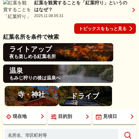
紅葉を観賞することを「紅葉狩り」というの
はなぜ？
2025.11.08.05:31
トピックスをもっと見る
紅葉名所を条件で検索
ライトアップ
夜も楽しめる紅葉名所
温泉
もみじ狩りの後は温泉へ
寺・神社
ドライブ
現在地
目的別
見頃日