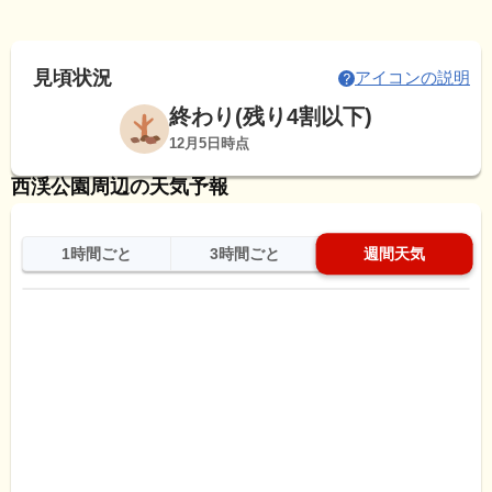
見頃状況
アイコンの説明
終わり(残り4割以下)
12月5日時点
西渓公園周辺の天気予報
1時間ごと
3時間ごと
週間天気
日
天気
最高
最低
降水