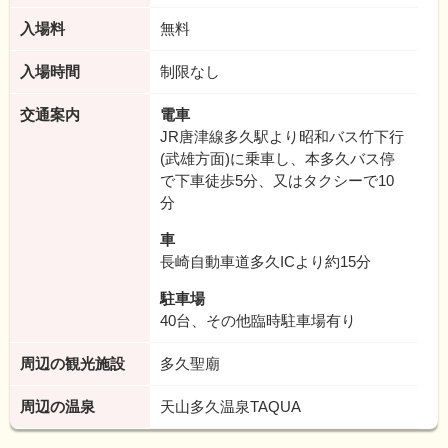
入場料
無料
入場時間
制限なし
交通案内
電車
JR唐津線多久駅より昭和バス竹下行
(武雄方面)に乗車し、本多久バス停
で下車徒歩5分、又はタクシーで10
分
車
長崎自動車道多久ICより約15分
駐車場
40台、その他臨時駐車場有り
周辺の観光施設
多久聖廟
周辺の温泉
天山多久温泉TAQUA