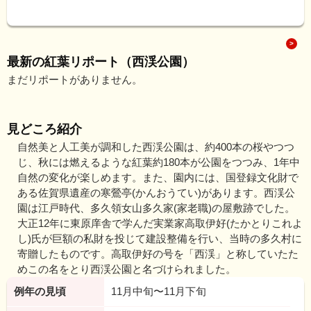
最新の紅葉リポート（西渓公園）
まだリポートがありません。
見どころ紹介
自然美と人工美が調和した西渓公園は、約400本の桜やつつ
じ、秋には燃えるような紅葉約180本が公園をつつみ、1年中
自然の変化が楽しめます。また、園内には、国登録文化財で
ある佐賀県遺産の寒鶯亭(かんおうてい)があります。西渓公
園は江戸時代、多久領女山多久家(家老職)の屋敷跡でした。
大正12年に東原庠舎で学んだ実業家高取伊好(たかとりこれよ
し)氏が巨額の私財を投じて建設整備を行い、当時の多久村に
寄贈したものです。高取伊好の号を「西渓」と称していたた
めこの名をとり西渓公園と名づけられました。
例年の見頃
11月中旬〜11月下旬