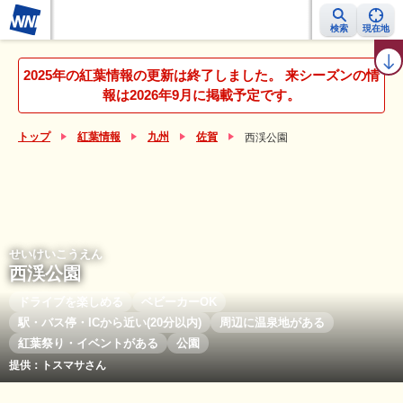
検索
現在地
紅葉レーダー
紅葉ニュース
京都 見頃カレンダー
名所ランキング
2025年の紅葉情報の更新は終了しました。 来シーズンの情
報は2026年9月に掲載予定です。
トップ
紅葉情報
九州
佐賀
西渓公園
せいけいこうえん
西渓公園
ドライブを楽しめる
ベビーカーOK
駅・バス停・ICから近い(20分以内)
周辺に温泉地がある
紅葉祭り・イベントがある
公園
提供：トスマサさん