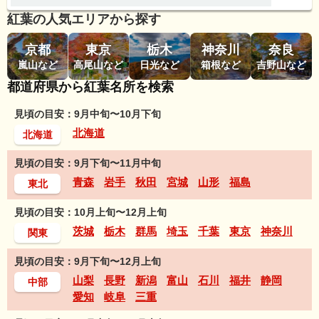
紅葉の人気エリアから探す
京都
東京
栃木
神奈川
奈良
嵐山など
高尾山など
日光など
箱根など
吉野山など
都道府県から紅葉名所を検索
見頃の目安：9月中旬〜10月下旬
北海道
北海道
見頃の目安：9月下旬〜11月中旬
青森
岩手
秋田
宮城
山形
福島
東北
見頃の目安：10月上旬〜12月上旬
茨城
栃木
群馬
埼玉
千葉
東京
神奈川
関東
見頃の目安：9月下旬〜12月上旬
山梨
長野
新潟
富山
石川
福井
静岡
中部
愛知
岐阜
三重