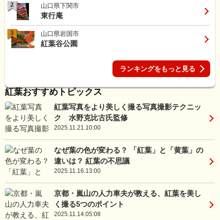
2
山口県下関市
東行庵
3
山口県岩国市
紅葉谷公園
ランキングをもっと見る
紅葉おすすめトピックス
紅葉写真をより美しく撮る写真撮影テクニッ
ク 水野克比古氏監修
2025.11.21.10:00
なぜ葉の色が変わる？ 「紅葉」と「黄葉」の
違いは？ 紅葉の不思議
2025.11.16.13:00
京都・嵐山の人力車夫が教える、紅葉を美し
く撮る5つのポイント
2025.11.14.05:08