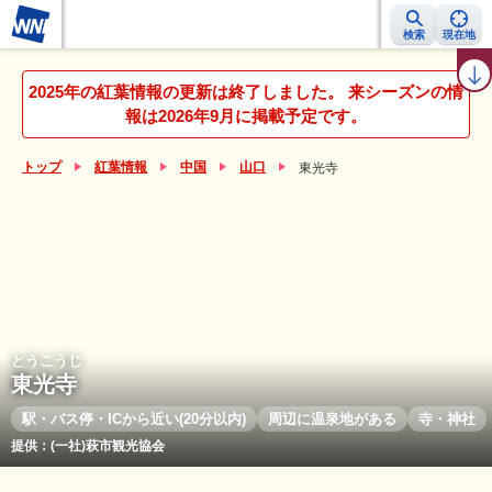
検索
現在地
紅葉レーダー
紅葉ニュース
京都 見頃カレンダー
名所ランキング
2025年の紅葉情報の更新は終了しました。 来シーズンの情
報は2026年9月に掲載予定です。
トップ
紅葉情報
中国
山口
東光寺
とうこうじ
東光寺
駅・バス停・ICから近い(20分以内)
周辺に温泉地がある
寺・神社
提供：(一社)萩市観光協会