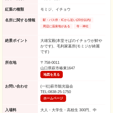
紅葉の種類
モミジ、イチョウ
名所に関する情報
駅・バス停・ICから近い(20分以内)
周辺に温泉地がある
寺・神社
絶景ポイント
大雄宝殿(本堂そばのイチョウが鮮や
かです)、毛利家墓所(モミジが綺麗
です)
所在地
〒758-0011
山口県萩市椿東1647
地図を見る
お問い合わせ
(一社)萩市観光協会
TEL:0838-25-1750
ホームページ
入場料
大人・大学生・高校生 300円、中