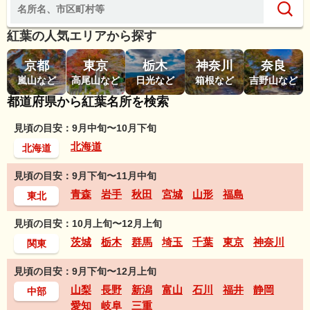
紅葉の人気エリアから探す
京都
東京
栃木
神奈川
奈良
嵐山など
高尾山など
日光など
箱根など
吉野山など
都道府県から紅葉名所を検索
見頃の目安：9月中旬〜10月下旬
北海道
北海道
見頃の目安：9月下旬〜11月中旬
青森
岩手
秋田
宮城
山形
福島
東北
見頃の目安：10月上旬〜12月上旬
茨城
栃木
群馬
埼玉
千葉
東京
神奈川
関東
見頃の目安：9月下旬〜12月上旬
山梨
長野
新潟
富山
石川
福井
静岡
中部
愛知
岐阜
三重