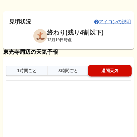
見頃状況
アイコンの説明
終わり(残り4割以下)
12月19日時点
東光寺周辺の天気予報
1時間ごと
3時間ごと
週間天気
日
天気
最高
最低
降水