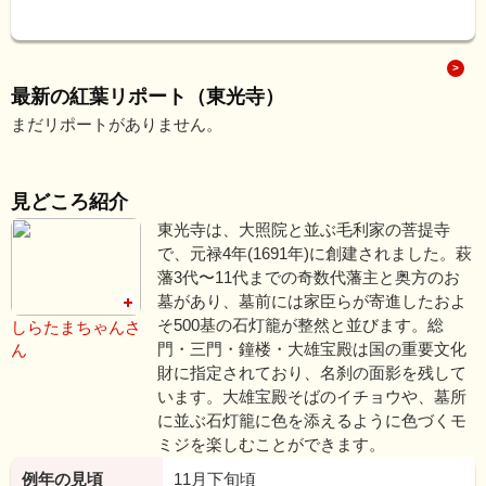
最新の紅葉リポート（東光寺）
まだリポートがありません。
見どころ紹介
東光寺は、大照院と並ぶ毛利家の菩提寺
で、元禄4年(1691年)に創建されました。萩
藩3代〜11代までの奇数代藩主と奥方のお
墓があり、墓前には家臣らが寄進したおよ
そ500基の石灯籠が整然と並びます。総
しらたまちゃんさ
門・三門・鐘楼・大雄宝殿は国の重要文化
ん
財に指定されており、名刹の面影を残して
います。大雄宝殿そばのイチョウや、墓所
に並ぶ石灯籠に色を添えるように色づくモ
ミジを楽しむことができます。
例年の見頃
11月下旬頃