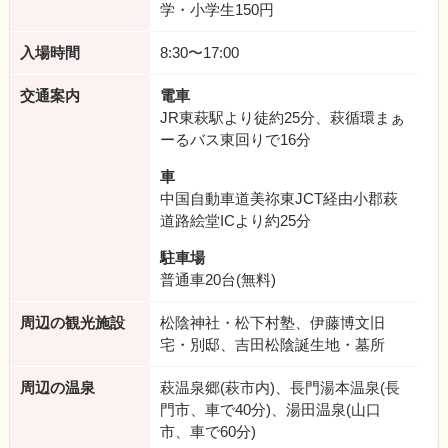
学・小学生150円
入場時間
8:30〜17:00
交通案内
電車
JR東萩駅より徒約25分、萩循環まぁ
ーるバス東回りで16分
車
中国自動車道美祢東JCT経由小郡萩
道路絵堂ICより約25分
駐車場
普通車20台(無料)
周辺の観光施設
松陰神社・松下村塾、伊藤博文旧
宅・別邸、吉田松陰誕生地・墓所
周辺の温泉
萩温泉郷(萩市内)、長門湯本温泉(長
門市、車で40分)、湯田温泉(山口
市、車で60分)