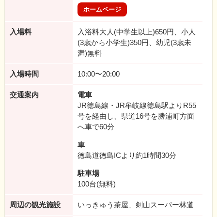
ホームページ
入場料
入浴料大人(中学生以上)650円、小人
(3歳から小学生)350円、幼児(3歳未
満)無料
入場時間
10:00〜20:00
交通案内
電車
JR徳島線・JR牟岐線徳島駅よりR55
号を経由し、県道16号を勝浦町方面
へ車で60分
車
徳島道徳島ICより約1時間30分
駐車場
100台(無料)
周辺の観光施設
いっきゅう茶屋、剣山スーパー林道