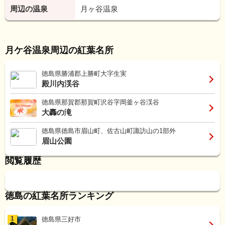
周辺の温泉
月ヶ谷温泉
月ケ谷温泉周辺の紅葉名所
徳島県勝浦郡上勝町大字生実
殿川内渓谷
徳島県那賀郡那賀町沢谷字岡釜ヶ谷渓谷
大轟の滝
徳島県徳島市眉山町、佐古山町諏訪山の1部外
眉山公園
閲覧履歴
徳島の紅葉名所ランキング
1
徳島県三好市