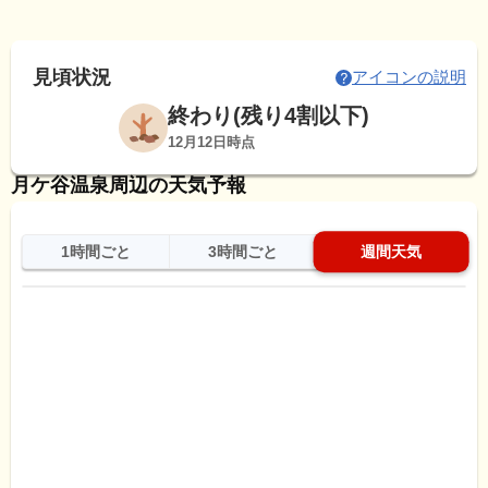
見頃状況
アイコンの説明
終わり(残り4割以下)
12月12日時点
月ケ谷温泉周辺の天気予報
1時間ごと
3時間ごと
週間天気
日
天気
最高
最低
降水