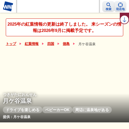
検索
現在地
紅葉レーダー
紅葉ニュース
京都 見頃カレンダー
名所ランキング
2025年の紅葉情報の更新は終了しました。 来シーズンの情
報は2026年9月に掲載予定です。
トップ
紅葉情報
四国
徳島
月ケ谷温泉
つきがたにおんせん
月ケ谷温泉
ドライブを楽しめる
ベビーカーOK
周辺に温泉地がある
提供：月ケ谷温泉