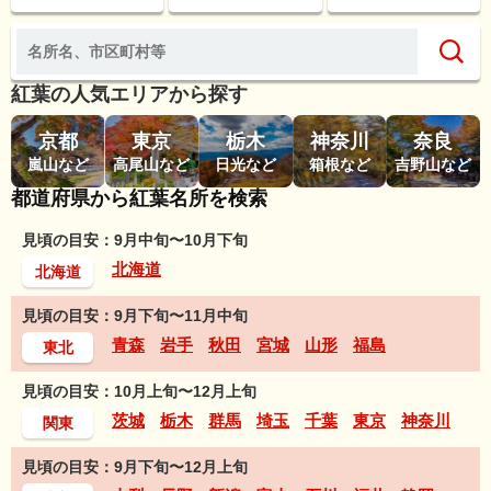
紅葉の人気エリアから探す
京都
東京
栃木
神奈川
奈良
嵐山など
高尾山など
日光など
箱根など
吉野山など
都道府県から紅葉名所を検索
見頃の目安：9月中旬〜10月下旬
北海道
北海道
見頃の目安：9月下旬〜11月中旬
青森
岩手
秋田
宮城
山形
福島
東北
見頃の目安：10月上旬〜12月上旬
茨城
栃木
群馬
埼玉
千葉
東京
神奈川
関東
見頃の目安：9月下旬〜12月上旬