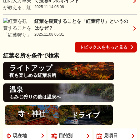
く撮る5つのポイント
2025.11.14.05:08
紅葉を観賞することを「紅葉狩り」というの
はなぜ？
2025.11.08.05:31
トピックスをもっと見る
紅葉名所を条件で検索
ライトアップ
夜も楽しめる紅葉名所
温泉
もみじ狩りの後は温泉へ
寺・神社
ドライブ
現在地
目的別
見頃日