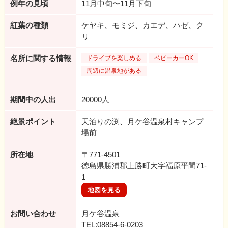
例年の見頃
11月中旬〜11月下旬
紅葉の種類
ケヤキ、モミジ、カエデ、ハゼ、ク
リ
名所に関する情報
ドライブを楽しめる
ベビーカーOK
周辺に温泉地がある
期間中の人出
20000人
絶景ポイント
天泊りの渕、月ケ谷温泉村キャンプ
場前
所在地
〒771-4501
徳島県勝浦郡上勝町大字福原平間71-
1
地図を見る
お問い合わせ
月ケ谷温泉
TEL:08854-6-0203