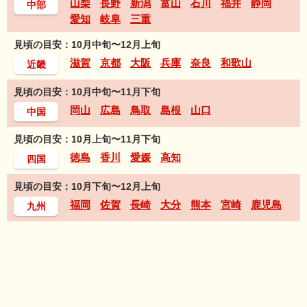
山梨
長野
新潟
富山
石川
福井
静岡
中部
愛知
岐阜
三重
見頃の目安：10月中旬〜12月上旬
滋賀
京都
大阪
兵庫
奈良
和歌山
近畿
見頃の目安：10月中旬〜11月下旬
岡山
広島
鳥取
島根
山口
中国
見頃の目安：10月上旬〜11月下旬
徳島
香川
愛媛
高知
四国
見頃の目安：10月下旬〜12月上旬
福岡
佐賀
長崎
大分
熊本
宮崎
鹿児島
九州