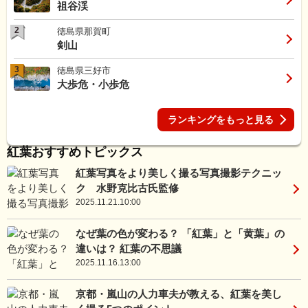
祖谷渓
2
徳島県那賀町
剣山
3
徳島県三好市
大歩危・小歩危
ランキングをもっと見る
紅葉おすすめトピックス
紅葉写真をより美しく撮る写真撮影テクニッ
ク 水野克比古氏監修
2025.11.21.10:00
なぜ葉の色が変わる？ 「紅葉」と「黄葉」の
違いは？ 紅葉の不思議
2025.11.16.13:00
京都・嵐山の人力車夫が教える、紅葉を美し