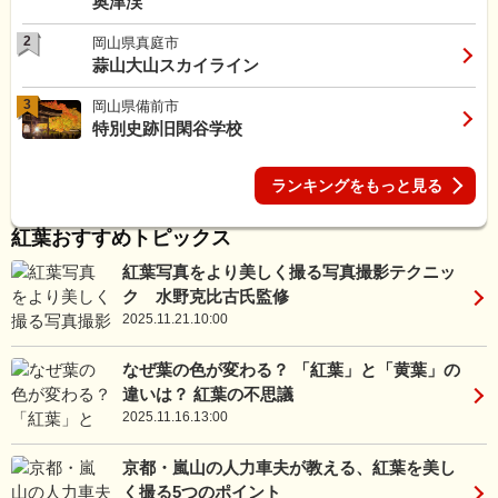
奥津渓
2
岡山県真庭市
蒜山大山スカイライン
3
岡山県備前市
特別史跡旧閑谷学校
ランキングをもっと見る
紅葉おすすめトピックス
紅葉写真をより美しく撮る写真撮影テクニッ
ク 水野克比古氏監修
2025.11.21.10:00
なぜ葉の色が変わる？ 「紅葉」と「黄葉」の
違いは？ 紅葉の不思議
2025.11.16.13:00
京都・嵐山の人力車夫が教える、紅葉を美し
く撮る5つのポイント