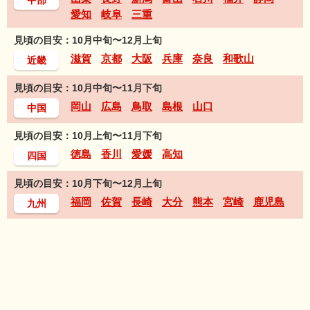
中部
愛知
岐阜
三重
見頃の目安：10月中旬〜12月上旬
滋賀
京都
大阪
兵庫
奈良
和歌山
近畿
見頃の目安：10月中旬〜11月下旬
岡山
広島
鳥取
島根
山口
中国
見頃の目安：10月上旬〜11月下旬
徳島
香川
愛媛
高知
四国
見頃の目安：10月下旬〜12月上旬
福岡
佐賀
長崎
大分
熊本
宮崎
鹿児島
九州