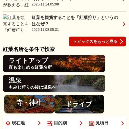
2025.11.14.05:08
紅葉を観賞することを「紅葉狩り」というの
はなぜ？
2025.11.08.05:31
トピックスをもっと見る
紅葉名所を条件で検索
ライトアップ
夜も楽しめる紅葉名所
温泉
もみじ狩りの後は温泉へ
寺・神社
ドライブ
現在地
目的別
見頃日