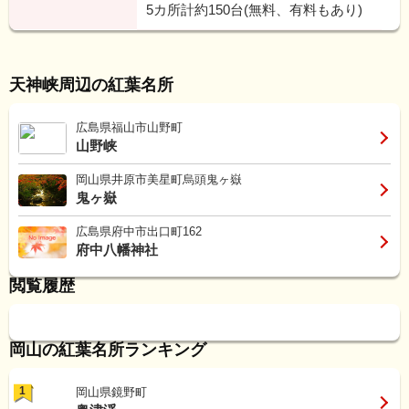
5カ所計約150台(無料、有料もあり)
天神峡周辺の紅葉名所
広島県福山市山野町
山野峡
岡山県井原市美星町烏頭鬼ヶ嶽
鬼ヶ嶽
広島県府中市出口町162
府中八幡神社
閲覧履歴
岡山の紅葉名所ランキング
1
岡山県鏡野町