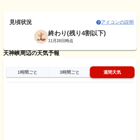
見頃状況
アイコンの説明
終わり(残り4割以下)
11月28日時点
天神峡周辺の天気予報
1時間ごと
3時間ごと
週間天気
日
天気
最高
最低
降水