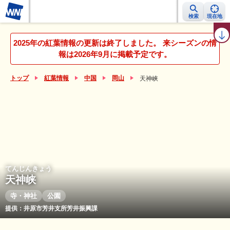
検索
現在地
紅葉レーダー
紅葉ニュース
京都 見頃カレンダー
名所ランキング
2025年の紅葉情報の更新は終了しました。 来シーズンの情
報は2026年9月に掲載予定です。
トップ
紅葉情報
中国
岡山
天神峡
てんじんきょう
天神峡
寺・神社
公園
提供：井原市芳井支所芳井振興課