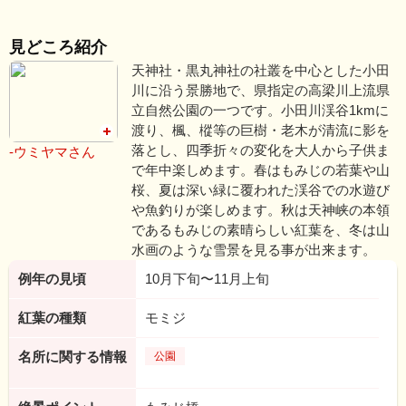
見どころ紹介
天神社・黒丸神社の社叢を中心とした小田
川に沿う景勝地で、県指定の高梁川上流県
立自然公園の一つです。小田川渓谷1kmに
渡り、楓、樅等の巨樹・老木が清流に影を
落とし、四季折々の変化を大人から子供ま
-ウミヤマさん
で年中楽しめます。春はもみじの若葉や山
桜、夏は深い緑に覆われた渓谷での水遊び
や魚釣りが楽しめます。秋は天神峡の本領
であるもみじの素晴らしい紅葉を、冬は山
水画のような雪景を見る事が出来ます。
例年の見頃
10月下旬〜11月上旬
紅葉の種類
モミジ
名所に関する情報
公園