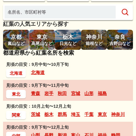
紅葉の人気エリアから探す
京都
東京
栃木
神奈川
奈良
嵐山など
高尾山など
日光など
箱根など
吉野山など
都道府県から紅葉名所を検索
見頃の目安：9月中旬〜10月下旬
北海道
北海道
見頃の目安：9月下旬〜11月中旬
青森
岩手
秋田
宮城
山形
福島
東北
見頃の目安：10月上旬〜12月上旬
茨城
栃木
群馬
埼玉
千葉
東京
神奈川
関東
見頃の目安：9月下旬〜12月上旬
山梨
長野
新潟
富山
石川
福井
静岡