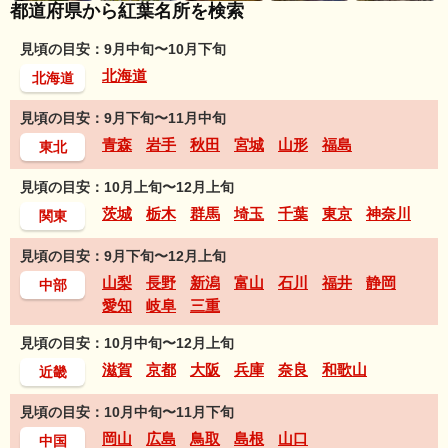
都道府県から紅葉名所を検索
見頃の目安：9月中旬〜10月下旬
北海道
北海道
見頃の目安：9月下旬〜11月中旬
青森
岩手
秋田
宮城
山形
福島
東北
見頃の目安：10月上旬〜12月上旬
茨城
栃木
群馬
埼玉
千葉
東京
神奈川
関東
見頃の目安：9月下旬〜12月上旬
山梨
長野
新潟
富山
石川
福井
静岡
中部
愛知
岐阜
三重
見頃の目安：10月中旬〜12月上旬
滋賀
京都
大阪
兵庫
奈良
和歌山
近畿
見頃の目安：10月中旬〜11月下旬
岡山
広島
鳥取
島根
山口
中国