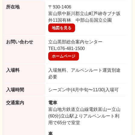
所在地
〒930-1406
富山県中新川郡立山町芦峅寺ブナ坂
外11国有林 中部山岳国立公園
地図を見る
お問い合わせ
立山黒部総合案内センター
TEL:076-481-1500
ホームページ
入場料
入場無料、アルペンルート運賃別途
必要
入場時間
シーズン中(4月中旬〜11/30)入場可
交通案内
電車
富山地方鉄道立山線電鉄富山ー立山
(60分)立山駅よりアルペンルート利
用で65分で室堂
車