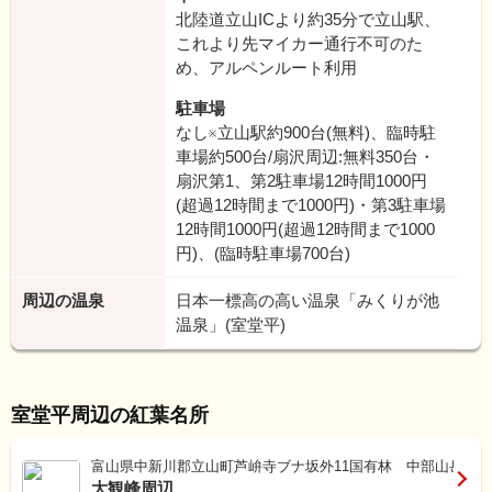
北陸道立山ICより約35分で立山駅、
これより先マイカー通行不可のた
め、アルペンルート利用
駐車場
なし※立山駅約900台(無料)、臨時駐
車場約500台/扇沢周辺:無料350台・
扇沢第1、第2駐車場12時間1000円
(超過12時間まで1000円)・第3駐車場
12時間1000円(超過12時間まで1000
円)、(臨時駐車場700台)
周辺の温泉
日本一標高の高い温泉「みくりが池
温泉」(室堂平)
室堂平周辺の紅葉名所
富山県中新川郡立山町芦峅寺ブナ坂外11国有林 中部山岳国
大観峰周辺