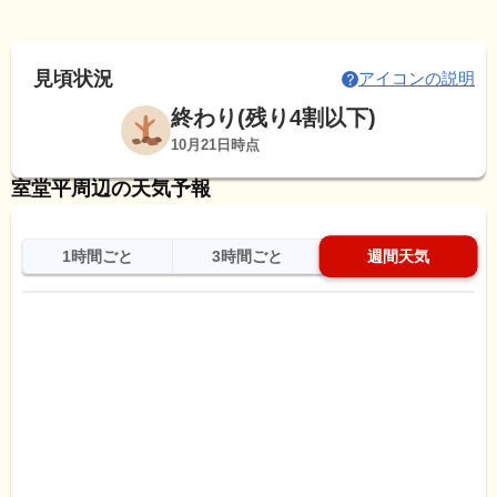
見頃状況
アイコンの説明
終わり(残り4割以下)
10月21日時点
室堂平周辺の天気予報
1時間ごと
3時間ごと
週間天気
日
天気
最高
最低
降水