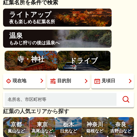
紅葉名所を条件で検索
ライトアップ
夜も楽しめる紅葉名所
温泉
もみじ狩りの後は温泉へ
寺・神社
ドライブ
現在地
目的別
見頃日
紅葉の人気エリアから探す
京都
東京
栃木
神奈川
奈良
嵐山など
高尾山など
日光など
箱根など
吉野山など