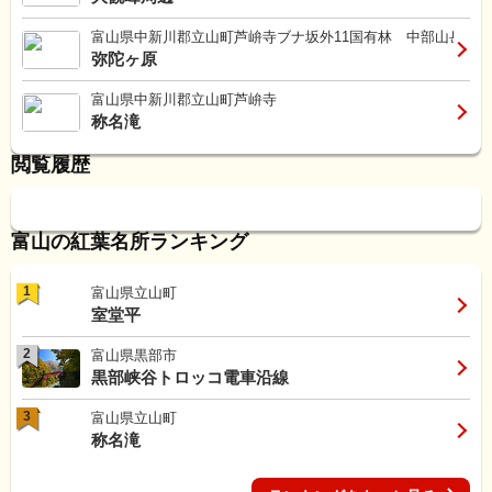
富山県中新川郡立山町芦峅寺ブナ坂外11国有林 中部山岳国
弥陀ヶ原
富山県中新川郡立山町芦峅寺
称名滝
閲覧履歴
富山の紅葉名所ランキング
1
富山県立山町
室堂平
2
富山県黒部市
黒部峡谷トロッコ電車沿線
3
富山県立山町
称名滝