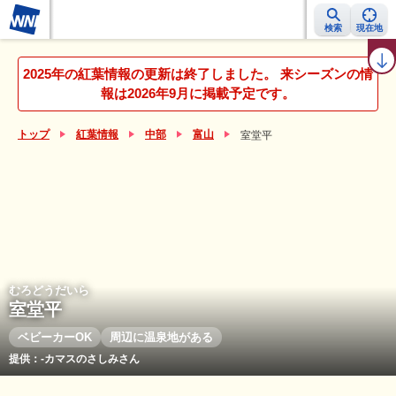
検索
現在地
紅葉レーダー
紅葉ニュース
京都 見頃カレンダー
名所ランキング
2025年の紅葉情報の更新は終了しました。 来シーズンの情
報は2026年9月に掲載予定です。
トップ
紅葉情報
中部
富山
室堂平
むろどうだいら
室堂平
ベビーカーOK
周辺に温泉地がある
提供：-カマスのさしみさん