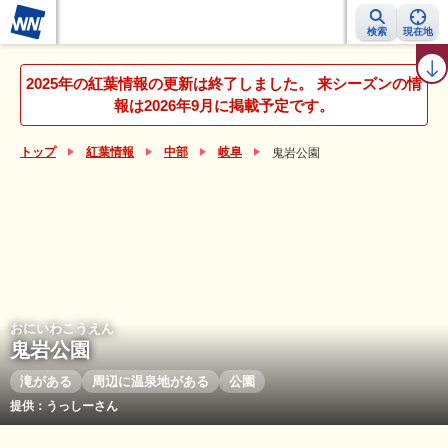
検索
現在地
紅葉レーダー
紅葉ニュース
京都 見頃カレンダー
名所ランキング
2025年の紅葉情報の更新は終了しました。 来シーズンの情
報は2026年9月に掲載予定です。
トップ
紅葉情報
中部
岐阜
鬼岩公園
おにいわこうえん
鬼岩公園
滝がある
周辺に温泉地がある
公園
提供：うっしーさん