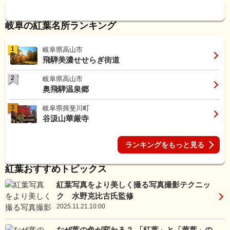
岐阜の紅葉名所ランキング
1
岐阜県高山市
飛騨美濃せせらぎ街道
2
岐阜県高山市
奥飛騨温泉郷
3
岐阜県揖斐川町
谷汲山華厳寺
ランキングをもっと見る
紅葉おすすめトピックス
紅葉写真をより美しく撮る写真撮影テクニッ
ク 水野克比古氏監修
2025.11.21.10:00
なぜ葉の色が変わる？ 「紅葉」と「黄葉」の