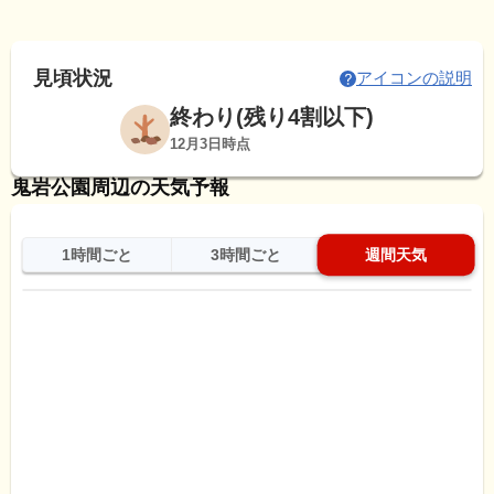
見頃状況
アイコンの説明
終わり(残り4割以下)
12月3日時点
鬼岩公園周辺の天気予報
1時間ごと
3時間ごと
週間天気
日
天気
最高
最低
降水