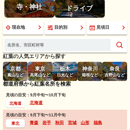
寺・神社
ドライブ
現在地
目的別
見頃日
紅葉の人気エリアから探す
京都
東京
栃木
神奈川
奈良
嵐山など
高尾山など
日光など
箱根など
吉野山など
都道府県から紅葉名所を検索
見頃の目安：9月中旬〜10月下旬
北海道
北海道
見頃の目安：9月下旬〜11月中旬
青森
岩手
秋田
宮城
山形
福島
東北