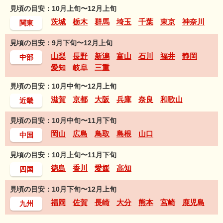
見頃の目安：10月上旬〜12月上旬
茨城
栃木
群馬
埼玉
千葉
東京
神奈川
関東
見頃の目安：9月下旬〜12月上旬
山梨
長野
新潟
富山
石川
福井
静岡
中部
愛知
岐阜
三重
見頃の目安：10月中旬〜12月上旬
滋賀
京都
大阪
兵庫
奈良
和歌山
近畿
見頃の目安：10月中旬〜11月下旬
岡山
広島
鳥取
島根
山口
中国
見頃の目安：10月上旬〜11月下旬
徳島
香川
愛媛
高知
四国
見頃の目安：10月下旬〜12月上旬
福岡
佐賀
長崎
大分
熊本
宮崎
鹿児島
九州