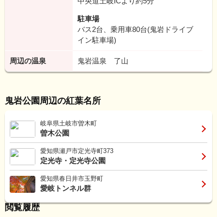
中央道土岐ICより約5分
駐車場
バス2台、乗用車80台(鬼岩ドライブ
イン駐車場)
周辺の温泉
鬼岩温泉 了山
鬼岩公園周辺の紅葉名所
岐阜県土岐市曽木町
曽木公園
愛知県瀬戸市定光寺町373
定光寺・定光寺公園
愛知県春日井市玉野町
愛岐トンネル群
閲覧履歴