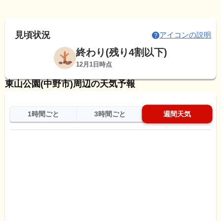
見頃状況
アイコンの説明
終わり(残り4割以下)
12月1日時点
東山公園(中野市)周辺の天気予報
1時間ごと
3時間ごと
週間天気
日
天気
最高
最低
降水