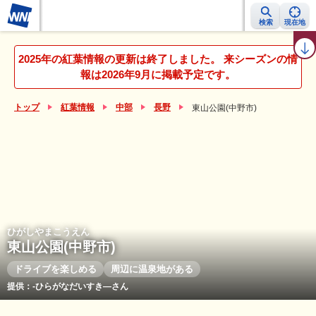
検索
現在地
紅葉レーダー
紅葉ニュース
京都 見頃カレンダー
名所ランキング
2025年の紅葉情報の更新は終了しました。 来シーズンの情
報は2026年9月に掲載予定です。
トップ
紅葉情報
中部
長野
東山公園(中野市)
ひがしやまこうえん
東山公園(中野市)
ドライブを楽しめる
周辺に温泉地がある
提供：-ひらがなだいすき―さん