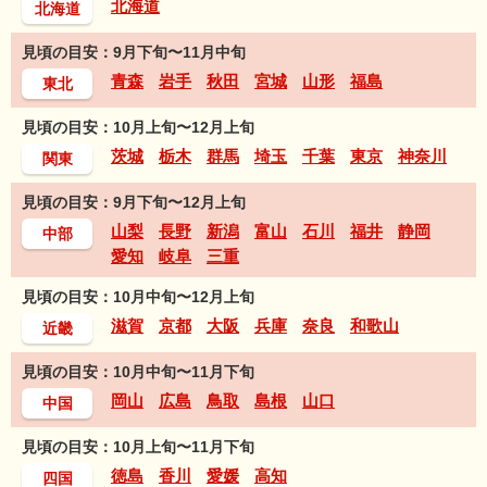
北海道
北海道
見頃の目安：9月下旬〜11月中旬
青森
岩手
秋田
宮城
山形
福島
東北
見頃の目安：10月上旬〜12月上旬
茨城
栃木
群馬
埼玉
千葉
東京
神奈川
関東
見頃の目安：9月下旬〜12月上旬
山梨
長野
新潟
富山
石川
福井
静岡
中部
愛知
岐阜
三重
見頃の目安：10月中旬〜12月上旬
滋賀
京都
大阪
兵庫
奈良
和歌山
近畿
見頃の目安：10月中旬〜11月下旬
岡山
広島
鳥取
島根
山口
中国
見頃の目安：10月上旬〜11月下旬
徳島
香川
愛媛
高知
四国