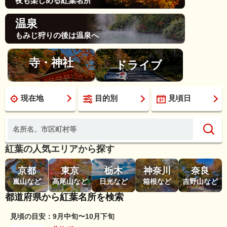
夜も楽しめる紅葉名所
温泉
もみじ狩りの後は温泉へ
寺・神社
ドライブ
現在地
目的別
見頃日
紅葉の人気エリアから探す
京都
東京
栃木
神奈川
奈良
嵐山など
高尾山など
日光など
箱根など
吉野山など
都道府県から紅葉名所を検索
見頃の目安：9月中旬〜10月下旬