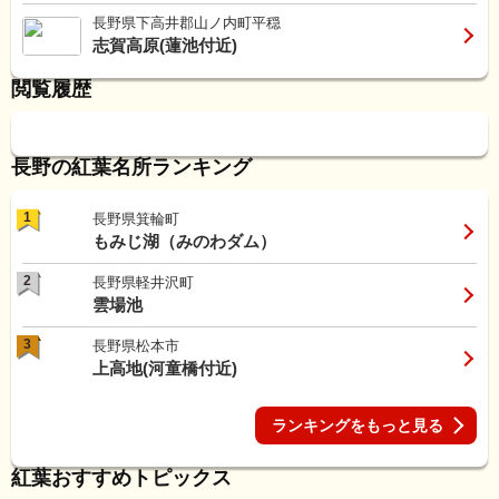
長野県下高井郡山ノ内町平穏
志賀高原(蓮池付近)
閲覧履歴
長野の紅葉名所ランキング
1
長野県箕輪町
もみじ湖（みのわダム）
2
長野県軽井沢町
雲場池
3
長野県松本市
上高地(河童橋付近)
ランキングをもっと見る
紅葉おすすめトピックス