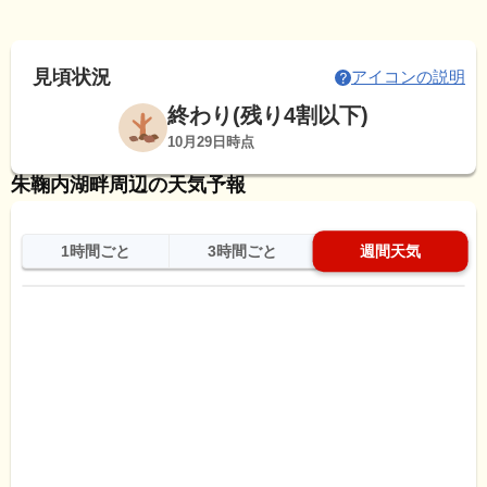
見頃状況
アイコンの説明
終わり(残り4割以下)
10月29日時点
朱鞠内湖畔周辺の天気予報
1時間ごと
3時間ごと
週間天気
日
天気
最高
最低
降水