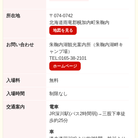
所在地
〒074-0742
北海道雨竜郡幌加内町朱鞠内
地図を見る
お問い合わせ
朱鞠内湖観光案内所（朱鞠内湖畔キ
ャンプ場）
TEL:0165-38-2101
ホームページ
入場料
無料
入場時間
制限なし
交通案内
電車
JR深川駅(バス2時間弱)→三股下車徒
歩約25分
車