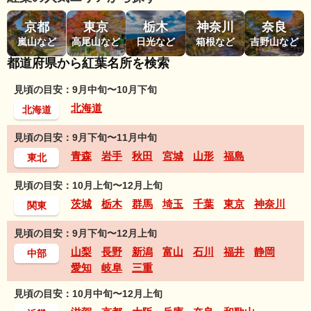
京都
東京
栃木
神奈川
奈良
嵐山など
高尾山など
日光など
箱根など
吉野山など
都道府県から紅葉名所を検索
見頃の目安：9月中旬〜10月下旬
北海道
北海道
見頃の目安：9月下旬〜11月中旬
青森
岩手
秋田
宮城
山形
福島
東北
見頃の目安：10月上旬〜12月上旬
茨城
栃木
群馬
埼玉
千葉
東京
神奈川
関東
見頃の目安：9月下旬〜12月上旬
山梨
長野
新潟
富山
石川
福井
静岡
中部
愛知
岐阜
三重
見頃の目安：10月中旬〜12月上旬