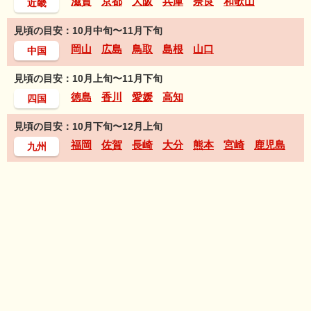
滋賀
京都
大阪
兵庫
奈良
和歌山
近畿
見頃の目安：10月中旬〜11月下旬
岡山
広島
鳥取
島根
山口
中国
見頃の目安：10月上旬〜11月下旬
徳島
香川
愛媛
高知
四国
見頃の目安：10月下旬〜12月上旬
福岡
佐賀
長崎
大分
熊本
宮崎
鹿児島
九州