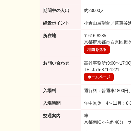
期間中の人出
約23000人
絶景ポイント
小倉山展望台／菖蒲谷
所在地
〒616-8285
京都府京都市右京区梅
地図を見る
お問い合わせ
高雄事務所(9:00〜17:00
TEL:075-871-1221
ホームページ
入場料
通行料：普通車1800円
入場時間
年中無休 4〜11月：8:00
交通案内
車
京都南ICから約40分 