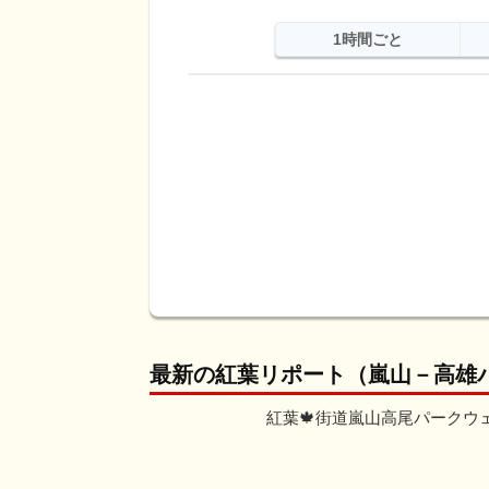
1時間ごと
日
天気
最高
最低
降水
最新の紅葉リポート（嵐山－高雄
紅葉🍁街道嵐山高尾パークウェイR