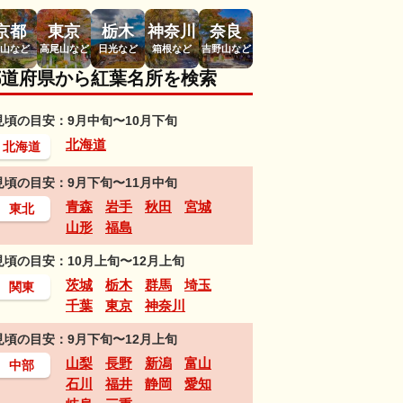
京都
東京
栃木
神奈川
奈良
山など
高尾山など
日光など
箱根など
吉野山など
都道府県から紅葉名所を検索
見頃の目安：9月中旬〜10月下旬
北海道
北海道
見頃の目安：9月下旬〜11月中旬
青森
岩手
秋田
宮城
東北
山形
福島
見頃の目安：10月上旬〜12月上旬
茨城
栃木
群馬
埼玉
関東
千葉
東京
神奈川
見頃の目安：9月下旬〜12月上旬
山梨
長野
新潟
富山
中部
石川
福井
静岡
愛知