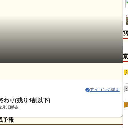
1
2
アイコンの説明
終わり(残り4割以下)
3
12月9日時点
気予報