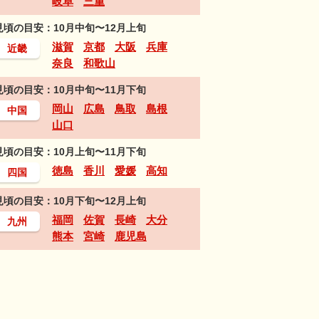
岐阜
三重
見頃の目安：10月中旬〜12月上旬
滋賀
京都
大阪
兵庫
近畿
奈良
和歌山
見頃の目安：10月中旬〜11月下旬
岡山
広島
鳥取
島根
中国
山口
見頃の目安：10月上旬〜11月下旬
徳島
香川
愛媛
高知
四国
見頃の目安：10月下旬〜12月上旬
福岡
佐賀
長崎
大分
九州
熊本
宮崎
鹿児島