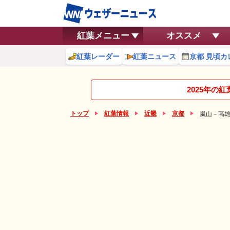
紅葉メニュー
オススメ
紅葉レーダー
紅葉ニュース
京都 見頃カ
2025年の
トップ
紅葉情報
近畿
京都
嵐山－高