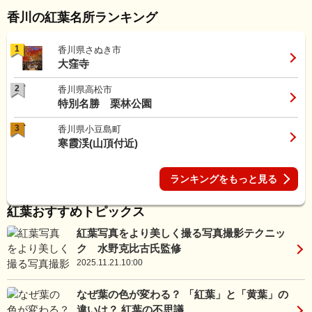
香川の紅葉名所ランキング
1
香川県さぬき市
大窪寺
2
香川県高松市
特別名勝 栗林公園
3
香川県小豆島町
寒霞渓(山頂付近)
ランキングをもっと見る
紅葉おすすめトピックス
紅葉写真をより美しく撮る写真撮影テクニッ
ク 水野克比古氏監修
2025.11.21.10:00
なぜ葉の色が変わる？ 「紅葉」と「黄葉」の
違いは？ 紅葉の不思議