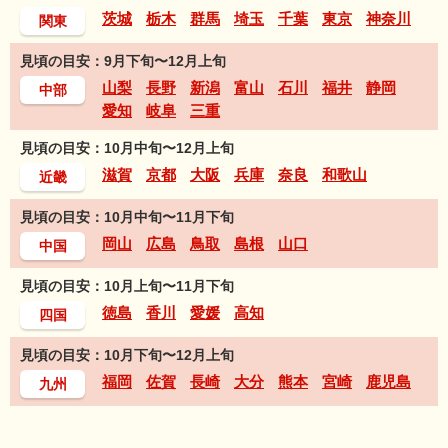
茨城
栃木
群馬
埼玉
千葉
東京
神奈川
関東
見頃の目安：9月下旬〜12月上旬
山梨
長野
新潟
富山
石川
福井
静岡
中部
愛知
岐阜
三重
見頃の目安：10月中旬〜12月上旬
滋賀
京都
大阪
兵庫
奈良
和歌山
近畿
見頃の目安：10月中旬〜11月下旬
岡山
広島
鳥取
島根
山口
中国
見頃の目安：10月上旬〜11月下旬
徳島
香川
愛媛
高知
四国
見頃の目安：10月下旬〜12月上旬
福岡
佐賀
長崎
大分
熊本
宮崎
鹿児島
九州