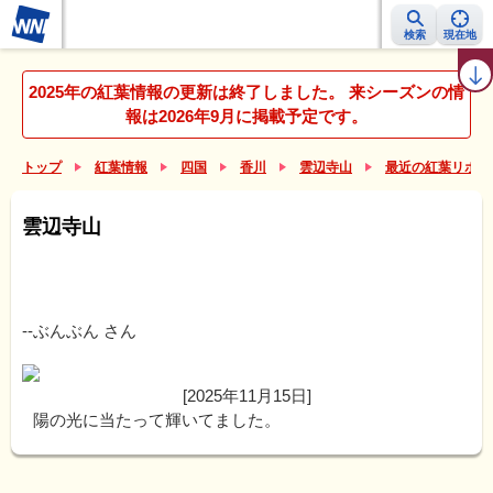
検索
現在地
紅葉レーダー
紅葉ニュース
京都 見頃カレンダー
名所ランキング
2025年の紅葉情報の更新は終了しました。 来シーズンの情
報は2026年9月に掲載予定です。
トップ
紅葉情報
四国
香川
雲辺寺山
最近の紅葉リポー
雲辺寺山
--ぶんぶん
さん
[2025年11月15日]
陽の光に当たって輝いてました。