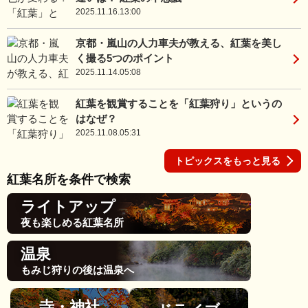
2025.11.16.13:00
京都・嵐山の人力車夫が教える、紅葉を美し
く撮る5つのポイント
2025.11.14.05:08
紅葉を観賞することを「紅葉狩り」というの
はなぜ？
2025.11.08.05:31
トピックスをもっと見る
紅葉名所を条件で検索
ライトアップ
夜も楽しめる紅葉名所
温泉
もみじ狩りの後は温泉へ
寺・神社