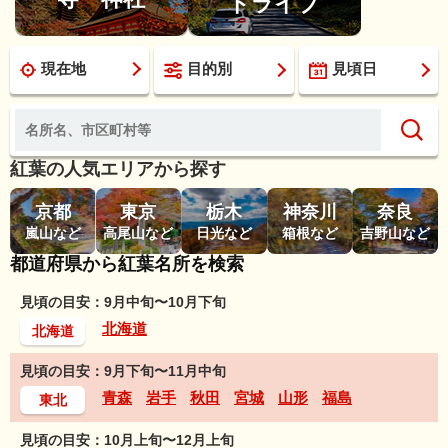
ドライブ
現在地
目的別
見頃日
紅葉の人気エリアから探す
京都
東京
栃木
神奈川
奈良
嵐山など
高尾山など
日光など
箱根など
吉野山など
都道府県から紅葉名所を検索
見頃の目安：9月中旬〜10月下旬
北海道
北海道
見頃の目安：9月下旬〜11月中旬
青森
岩手
秋田
宮城
山形
福島
東北
見頃の目安：10月上旬〜12月上旬