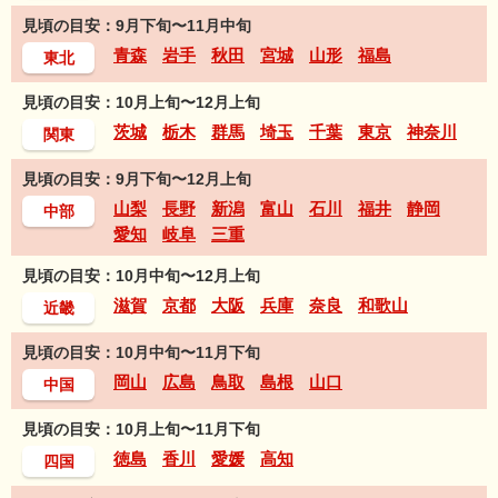
見頃の目安：9月下旬〜11月中旬
青森
岩手
秋田
宮城
山形
福島
東北
見頃の目安：10月上旬〜12月上旬
茨城
栃木
群馬
埼玉
千葉
東京
神奈川
関東
見頃の目安：9月下旬〜12月上旬
山梨
長野
新潟
富山
石川
福井
静岡
中部
愛知
岐阜
三重
見頃の目安：10月中旬〜12月上旬
滋賀
京都
大阪
兵庫
奈良
和歌山
近畿
見頃の目安：10月中旬〜11月下旬
岡山
広島
鳥取
島根
山口
中国
見頃の目安：10月上旬〜11月下旬
徳島
香川
愛媛
高知
四国