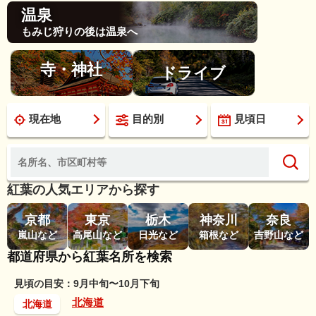
温泉
もみじ狩りの後は温泉へ
寺・神社
ドライブ
現在地
目的別
見頃日
紅葉の人気エリアから探す
京都
東京
栃木
神奈川
奈良
嵐山など
高尾山など
日光など
箱根など
吉野山など
都道府県から紅葉名所を検索
見頃の目安：9月中旬〜10月下旬
北海道
北海道