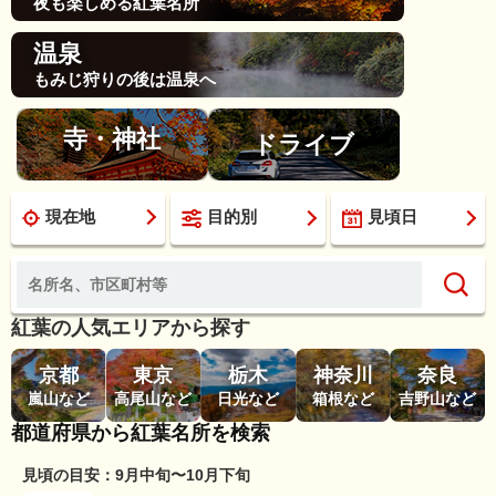
夜も楽しめる紅葉名所
温泉
もみじ狩りの後は温泉へ
寺・神社
ドライブ
現在地
目的別
見頃日
紅葉の人気エリアから探す
京都
東京
栃木
神奈川
奈良
嵐山など
高尾山など
日光など
箱根など
吉野山など
都道府県から紅葉名所を検索
見頃の目安：9月中旬〜10月下旬