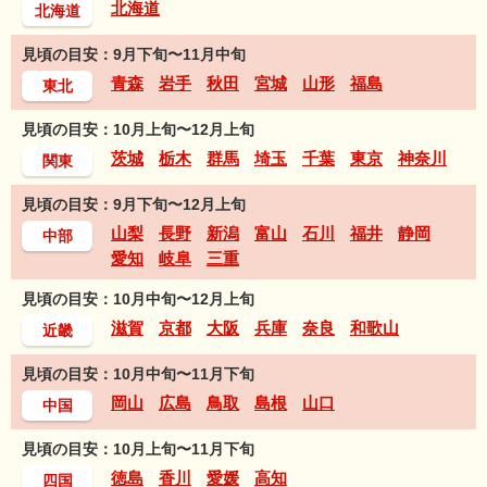
北海道
北海道
見頃の目安：9月下旬〜11月中旬
青森
岩手
秋田
宮城
山形
福島
東北
見頃の目安：10月上旬〜12月上旬
茨城
栃木
群馬
埼玉
千葉
東京
神奈川
関東
見頃の目安：9月下旬〜12月上旬
山梨
長野
新潟
富山
石川
福井
静岡
中部
愛知
岐阜
三重
見頃の目安：10月中旬〜12月上旬
滋賀
京都
大阪
兵庫
奈良
和歌山
近畿
見頃の目安：10月中旬〜11月下旬
岡山
広島
鳥取
島根
山口
中国
見頃の目安：10月上旬〜11月下旬
徳島
香川
愛媛
高知
四国