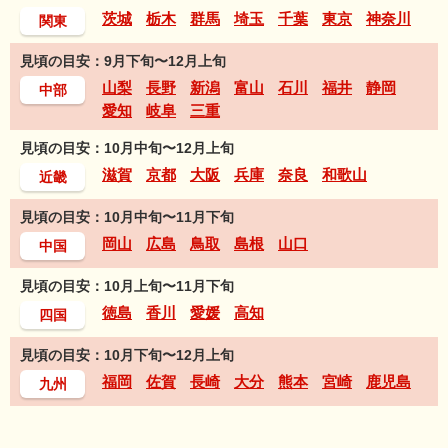
茨城
栃木
群馬
埼玉
千葉
東京
神奈川
関東
見頃の目安：9月下旬〜12月上旬
山梨
長野
新潟
富山
石川
福井
静岡
中部
愛知
岐阜
三重
見頃の目安：10月中旬〜12月上旬
滋賀
京都
大阪
兵庫
奈良
和歌山
近畿
見頃の目安：10月中旬〜11月下旬
岡山
広島
鳥取
島根
山口
中国
見頃の目安：10月上旬〜11月下旬
徳島
香川
愛媛
高知
四国
見頃の目安：10月下旬〜12月上旬
福岡
佐賀
長崎
大分
熊本
宮崎
鹿児島
九州