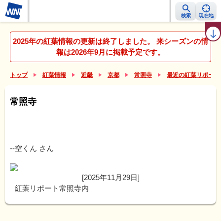
検索
現在地
紅葉レーダー
紅葉ニュース
京都 見頃カレンダー
名所ランキング
2025年の紅葉情報の更新は終了しました。 来シーズンの情
報は2026年9月に掲載予定です。
トップ
紅葉情報
近畿
京都
常照寺
最近の紅葉リポート
常照寺
--空くん
さん
[2025年11月29日]
紅葉リポート常照寺内