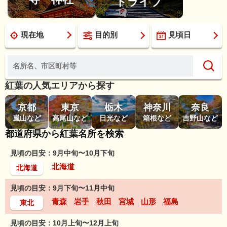
ドライブ
現在地
目的別
見頃日
紅葉の人気エリアから探す
京都
東京
栃木
神奈川
奈良
嵐山など
高尾山など
日光など
箱根など
吉野山など
都道府県から紅葉名所を検索
見頃の目安：9月中旬〜10月下旬
北海道
北海道
見頃の目安：9月下旬〜11月中旬
青森
岩手
秋田
宮城
山形
福島
東北
見頃の目安：10月上旬〜12月上旬