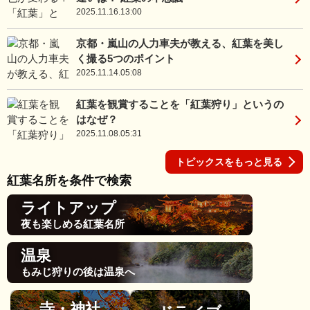
2025.11.16.13:00
京都・嵐山の人力車夫が教える、紅葉を美し
く撮る5つのポイント
2025.11.14.05:08
紅葉を観賞することを「紅葉狩り」というの
はなぜ？
2025.11.08.05:31
トピックスをもっと見る
紅葉名所を条件で検索
ライトアップ
夜も楽しめる紅葉名所
温泉
もみじ狩りの後は温泉へ
寺・神社