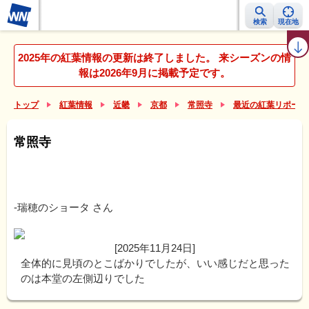
検索
現在地
紅葉レーダー
紅葉ニュース
京都 見頃カレンダー
名所ランキング
2025年の紅葉情報の更新は終了しました。 来シーズンの情
報は2026年9月に掲載予定です。
トップ
紅葉情報
近畿
京都
常照寺
最近の紅葉リポート
常照寺
-瑞穂のショータ
さん
[2025年11月24日]
全体的に見頃のとこばかりでしたが、いい感じだと思った
のは本堂の左側辺りでした