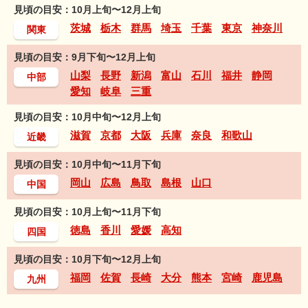
見頃の目安：10月上旬〜12月上旬
茨城
栃木
群馬
埼玉
千葉
東京
神奈川
関東
見頃の目安：9月下旬〜12月上旬
山梨
長野
新潟
富山
石川
福井
静岡
中部
愛知
岐阜
三重
見頃の目安：10月中旬〜12月上旬
滋賀
京都
大阪
兵庫
奈良
和歌山
近畿
見頃の目安：10月中旬〜11月下旬
岡山
広島
鳥取
島根
山口
中国
見頃の目安：10月上旬〜11月下旬
徳島
香川
愛媛
高知
四国
見頃の目安：10月下旬〜12月上旬
福岡
佐賀
長崎
大分
熊本
宮崎
鹿児島
九州