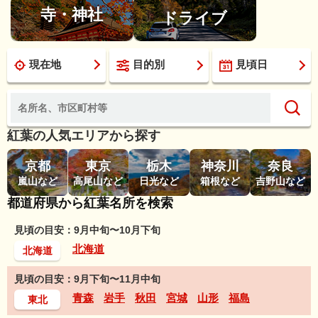
寺・神社
ドライブ
現在地
目的別
見頃日
紅葉の人気エリアから探す
京都
東京
栃木
神奈川
奈良
嵐山など
高尾山など
日光など
箱根など
吉野山など
都道府県から紅葉名所を検索
見頃の目安：9月中旬〜10月下旬
北海道
北海道
見頃の目安：9月下旬〜11月中旬
青森
岩手
秋田
宮城
山形
福島
東北