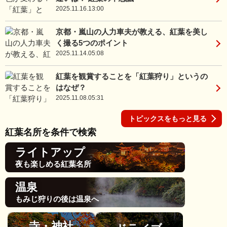
2025.11.16.13:00
京都・嵐山の人力車夫が教える、紅葉を美し
く撮る5つのポイント
2025.11.14.05:08
紅葉を観賞することを「紅葉狩り」というの
はなぜ？
2025.11.08.05:31
トピックスをもっと見る
紅葉名所を条件で検索
ライトアップ
夜も楽しめる紅葉名所
温泉
もみじ狩りの後は温泉へ
寺・神社