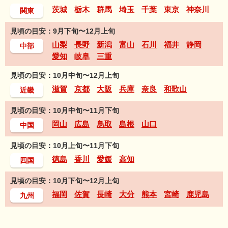
茨城
栃木
群馬
埼玉
千葉
東京
神奈川
関東
見頃の目安：9月下旬〜12月上旬
山梨
長野
新潟
富山
石川
福井
静岡
中部
愛知
岐阜
三重
見頃の目安：10月中旬〜12月上旬
滋賀
京都
大阪
兵庫
奈良
和歌山
近畿
見頃の目安：10月中旬〜11月下旬
岡山
広島
鳥取
島根
山口
中国
見頃の目安：10月上旬〜11月下旬
徳島
香川
愛媛
高知
四国
見頃の目安：10月下旬〜12月上旬
福岡
佐賀
長崎
大分
熊本
宮崎
鹿児島
九州