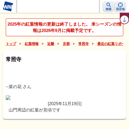
検索
現在地
紅葉レーダー
紅葉ニュース
京都 見頃カレンダー
名所ランキング
2025年の紅葉情報の更新は終了しました。 来シーズンの情
報は2026年9月に掲載予定です。
トップ
紅葉情報
近畿
京都
常照寺
最近の紅葉リポート
常照寺
--菜の花
さん
[2025年11月19日]
山門周辺の紅葉が見頃です