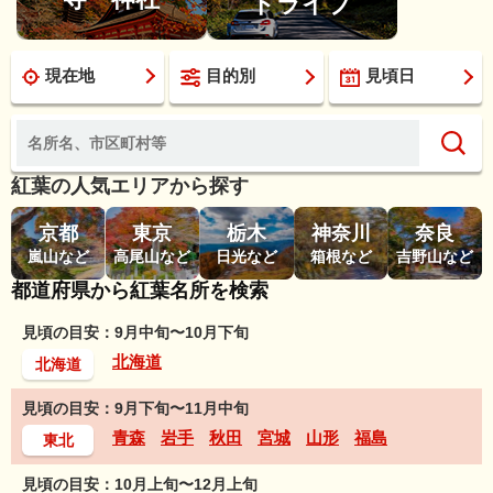
ドライブ
現在地
目的別
見頃日
紅葉の人気エリアから探す
京都
東京
栃木
神奈川
奈良
嵐山など
高尾山など
日光など
箱根など
吉野山など
都道府県から紅葉名所を検索
見頃の目安：9月中旬〜10月下旬
北海道
北海道
見頃の目安：9月下旬〜11月中旬
青森
岩手
秋田
宮城
山形
福島
東北
見頃の目安：10月上旬〜12月上旬