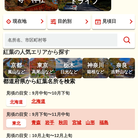
ドライブ
現在地
目的別
見頃日
紅葉の人気エリアから探す
京都
東京
栃木
神奈川
奈良
嵐山など
高尾山など
日光など
箱根など
吉野山など
都道府県から紅葉名所を検索
見頃の目安：9月中旬〜10月下旬
北海道
北海道
見頃の目安：9月下旬〜11月中旬
青森
岩手
秋田
宮城
山形
福島
東北
見頃の目安：10月上旬〜12月上旬