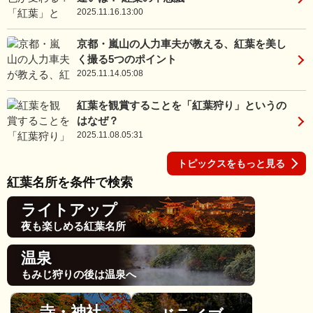
2025.11.16.13:00
京都・嵐山の人力車夫が教える、紅葉を美し
く撮る5つのポイント
2025.11.14.05:08
紅葉を観賞することを「紅葉狩り」というの
はなぜ？
2025.11.08.05:31
トピックスをもっと見る
紅葉名所を条件で検索
ライトアップ
夜も楽しめる紅葉名所
温泉
もみじ狩りの後は温泉へ
寺・神社