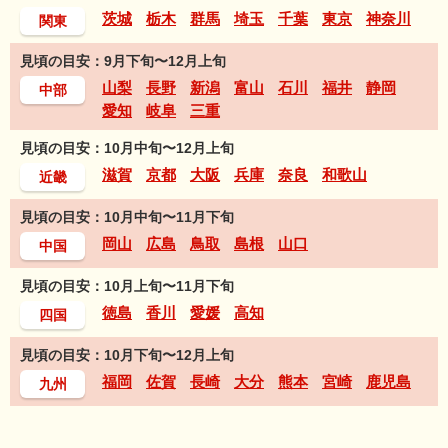
茨城
栃木
群馬
埼玉
千葉
東京
神奈川
関東
見頃の目安：9月下旬〜12月上旬
山梨
長野
新潟
富山
石川
福井
静岡
中部
愛知
岐阜
三重
見頃の目安：10月中旬〜12月上旬
滋賀
京都
大阪
兵庫
奈良
和歌山
近畿
見頃の目安：10月中旬〜11月下旬
岡山
広島
鳥取
島根
山口
中国
見頃の目安：10月上旬〜11月下旬
徳島
香川
愛媛
高知
四国
見頃の目安：10月下旬〜12月上旬
福岡
佐賀
長崎
大分
熊本
宮崎
鹿児島
九州