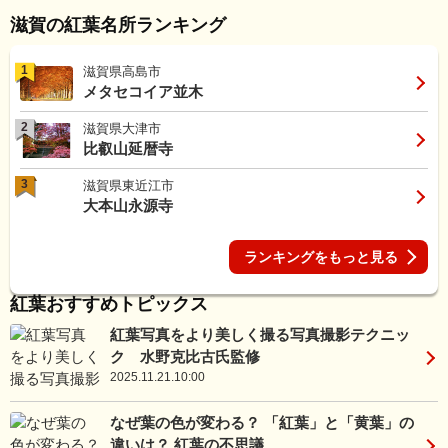
滋賀の紅葉名所ランキング
1
滋賀県高島市
メタセコイア並木
2
滋賀県大津市
比叡山延暦寺
3
滋賀県東近江市
大本山永源寺
ランキングをもっと見る
紅葉おすすめトピックス
紅葉写真をより美しく撮る写真撮影テクニッ
ク 水野克比古氏監修
2025.11.21.10:00
なぜ葉の色が変わる？ 「紅葉」と「黄葉」の
違いは？ 紅葉の不思議