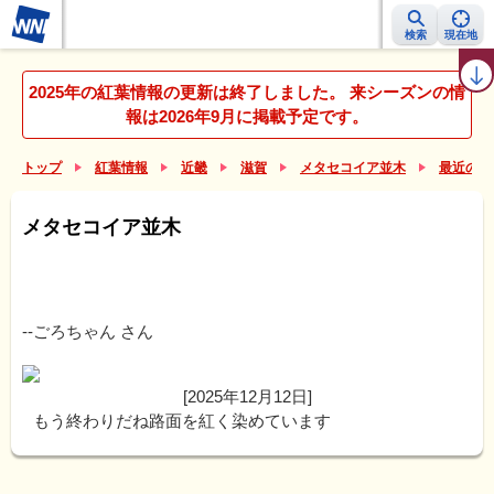
検索
現在地
紅葉レーダー
紅葉ニュース
京都 見頃カレンダー
名所ランキング
2025年の紅葉情報の更新は終了しました。 来シーズンの情
報は2026年9月に掲載予定です。
トップ
紅葉情報
近畿
滋賀
メタセコイア並木
最近の紅
メタセコイア並木
--ごろちゃん
さん
[2025年12月12日]
もう終わりだね路面を紅く染めています