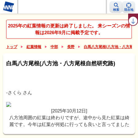
検索
現在地
紅葉レーダー
紅葉ニュース
京都 見頃カレンダー
名所ランキング
2025年の紅葉情報の更新は終了しました。 来シーズンの情
報は2026年9月に掲載予定です。
トップ
紅葉情報
中部
長野
白馬八方尾根(八方池・八方尾根
白馬八方尾根(八方池・八方尾根自然研究路)
-さくら
さん
[2025年10月12日]
八方池周囲の紅葉は終わりですが、途中から見た紅葉は綺
麗です。今年は紅葉が何処に行っても良いと言ってました