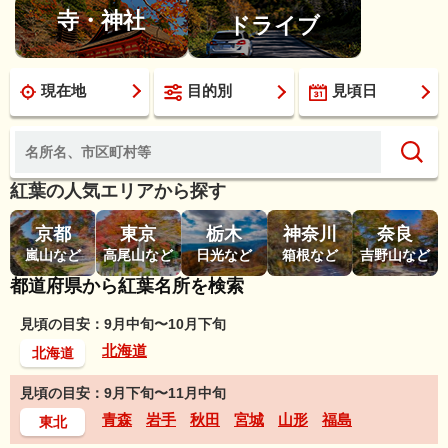
寺・神社
ドライブ
現在地
目的別
見頃日
紅葉の人気エリアから探す
京都
東京
栃木
神奈川
奈良
嵐山など
高尾山など
日光など
箱根など
吉野山など
都道府県から紅葉名所を検索
見頃の目安：9月中旬〜10月下旬
北海道
北海道
見頃の目安：9月下旬〜11月中旬
青森
岩手
秋田
宮城
山形
福島
東北