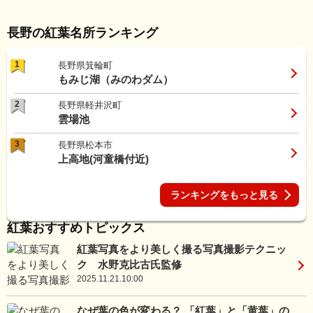
長野の紅葉名所ランキング
1
長野県箕輪町
もみじ湖（みのわダム）
2
長野県軽井沢町
雲場池
3
長野県松本市
上高地(河童橋付近)
ランキングをもっと見る
紅葉おすすめトピックス
紅葉写真をより美しく撮る写真撮影テクニッ
ク 水野克比古氏監修
2025.11.21.10:00
なぜ葉の色が変わる？ 「紅葉」と「黄葉」の