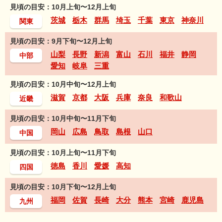
見頃の目安：10月上旬〜12月上旬
茨城
栃木
群馬
埼玉
千葉
東京
神奈川
関東
見頃の目安：9月下旬〜12月上旬
山梨
長野
新潟
富山
石川
福井
静岡
中部
愛知
岐阜
三重
見頃の目安：10月中旬〜12月上旬
滋賀
京都
大阪
兵庫
奈良
和歌山
近畿
見頃の目安：10月中旬〜11月下旬
岡山
広島
鳥取
島根
山口
中国
見頃の目安：10月上旬〜11月下旬
徳島
香川
愛媛
高知
四国
見頃の目安：10月下旬〜12月上旬
福岡
佐賀
長崎
大分
熊本
宮崎
鹿児島
九州