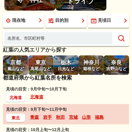
ドライブ
現在地
目的別
見頃日
紅葉の人気エリアから探す
京都
東京
栃木
神奈川
奈良
嵐山など
高尾山など
日光など
箱根など
吉野山など
都道府県から紅葉名所を検索
見頃の目安：9月中旬〜10月下旬
北海道
北海道
見頃の目安：9月下旬〜11月中旬
青森
岩手
秋田
宮城
山形
福島
東北
見頃の目安：10月上旬〜12月上旬