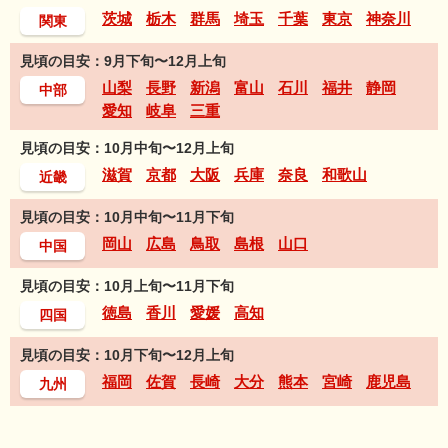
茨城
栃木
群馬
埼玉
千葉
東京
神奈川
関東
見頃の目安：9月下旬〜12月上旬
山梨
長野
新潟
富山
石川
福井
静岡
中部
愛知
岐阜
三重
見頃の目安：10月中旬〜12月上旬
滋賀
京都
大阪
兵庫
奈良
和歌山
近畿
見頃の目安：10月中旬〜11月下旬
岡山
広島
鳥取
島根
山口
中国
見頃の目安：10月上旬〜11月下旬
徳島
香川
愛媛
高知
四国
見頃の目安：10月下旬〜12月上旬
福岡
佐賀
長崎
大分
熊本
宮崎
鹿児島
九州