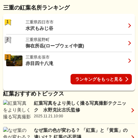
三重の紅葉名所ランキング
1
三重県四日市市
水沢もみじ谷
2
三重県菰野町
御在所岳(ロープウェイ中腹)
3
三重県名張市
赤目四十八滝
ランキングをもっと見る
紅葉おすすめトピックス
紅葉写真をより美しく撮る写真撮影テクニッ
ク 水野克比古氏監修
2025.11.21.10:00
なぜ葉の色が変わる？ 「紅葉」と「黄葉」の
違いは？ 紅葉の不思議