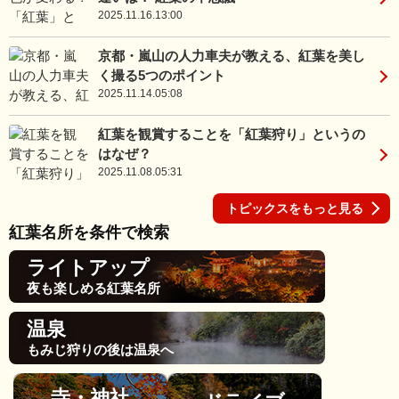
2025.11.16.13:00
京都・嵐山の人力車夫が教える、紅葉を美し
く撮る5つのポイント
2025.11.14.05:08
紅葉を観賞することを「紅葉狩り」というの
はなぜ？
2025.11.08.05:31
トピックスをもっと見る
紅葉名所を条件で検索
ライトアップ
夜も楽しめる紅葉名所
温泉
もみじ狩りの後は温泉へ
寺・神社