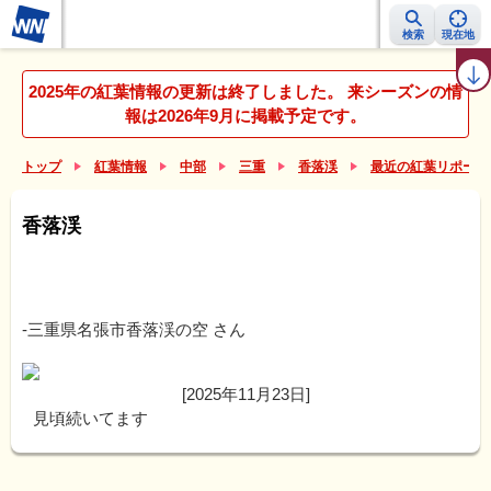
検索
現在地
紅葉レーダー
紅葉ニュース
京都 見頃カレンダー
名所ランキング
2025年の紅葉情報の更新は終了しました。 来シーズンの情
報は2026年9月に掲載予定です。
トップ
紅葉情報
中部
三重
香落渓
最近の紅葉リポート
香落渓
-三重県名張市香落渓の空
さん
[2025年11月23日]
見頃続いてます