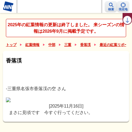
検索
現在地
紅葉レーダー
紅葉ニュース
京都 見頃カレンダー
名所ランキング
2025年の紅葉情報の更新は終了しました。 来シーズンの情
報は2026年9月に掲載予定です。
トップ
紅葉情報
中部
三重
香落渓
最近の紅葉リポート
香落渓
-三重県名張市香落渓の空
さん
[2025年11月16日]
まさに見頃です 今すぐ行ってください。