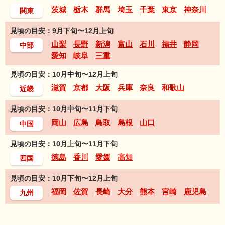
茨城
栃木
群馬
埼玉
千葉
東京
神奈川
関東
見頃の目安：9月下旬〜12月上旬
山梨
長野
新潟
富山
石川
福井
静岡
中部
愛知
岐阜
三重
見頃の目安：10月中旬〜12月上旬
滋賀
京都
大阪
兵庫
奈良
和歌山
近畿
見頃の目安：10月中旬〜11月下旬
岡山
広島
鳥取
島根
山口
中国
見頃の目安：10月上旬〜11月下旬
徳島
香川
愛媛
高知
四国
見頃の目安：10月下旬〜12月上旬
福岡
佐賀
長崎
大分
熊本
宮崎
鹿児島
九州