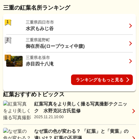
三重の紅葉名所ランキング
1
三重県四日市市
水沢もみじ谷
2
三重県菰野町
御在所岳(ロープウェイ中腹)
3
三重県名張市
赤目四十八滝
ランキングをもっと見る
紅葉おすすめトピックス
紅葉写真をより美しく撮る写真撮影テクニッ
ク 水野克比古氏監修
2025.11.21.10:00
なぜ葉の色が変わる？ 「紅葉」と「黄葉」の
違いは？ 紅葉の不思議