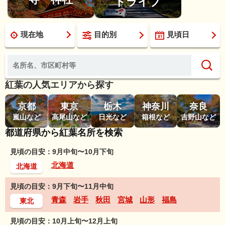
ドライブ
現在地
目的別
見頃日
紅葉の人気エリアから探す
京都
東京
栃木
神奈川
奈良
嵐山など
高尾山など
日光など
箱根など
吉野山など
都道府県から紅葉名所を検索
見頃の目安：9月中旬〜10月下旬
北海道
北海道
見頃の目安：9月下旬〜11月中旬
青森
岩手
秋田
宮城
山形
福島
東北
見頃の目安：10月上旬〜12月上旬