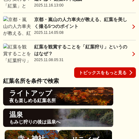
2025.11.16.13:00
京都・嵐山の人力車夫が教える、紅葉を美し
く撮る5つのポイント
2025.11.14.05:08
紅葉を観賞することを「紅葉狩り」というの
はなぜ？
2025.11.08.05:31
トピックスをもっと見る
紅葉名所を条件で検索
ライトアップ
夜も楽しめる紅葉名所
温泉
もみじ狩りの後は温泉へ
寺・神社