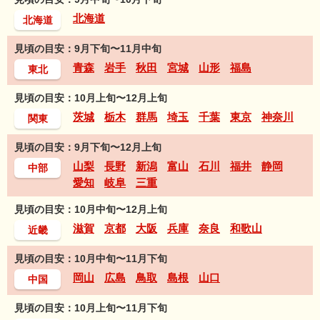
北海道
北海道
見頃の目安：9月下旬〜11月中旬
青森
岩手
秋田
宮城
山形
福島
東北
見頃の目安：10月上旬〜12月上旬
茨城
栃木
群馬
埼玉
千葉
東京
神奈川
関東
見頃の目安：9月下旬〜12月上旬
山梨
長野
新潟
富山
石川
福井
静岡
中部
愛知
岐阜
三重
見頃の目安：10月中旬〜12月上旬
滋賀
京都
大阪
兵庫
奈良
和歌山
近畿
見頃の目安：10月中旬〜11月下旬
岡山
広島
鳥取
島根
山口
中国
見頃の目安：10月上旬〜11月下旬