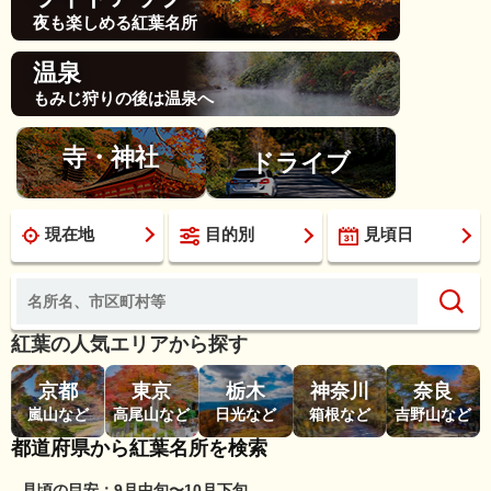
夜も楽しめる紅葉名所
温泉
もみじ狩りの後は温泉へ
寺・神社
ドライブ
現在地
目的別
見頃日
紅葉の人気エリアから探す
京都
東京
栃木
神奈川
奈良
嵐山など
高尾山など
日光など
箱根など
吉野山など
都道府県から紅葉名所を検索
見頃の目安：9月中旬〜10月下旬