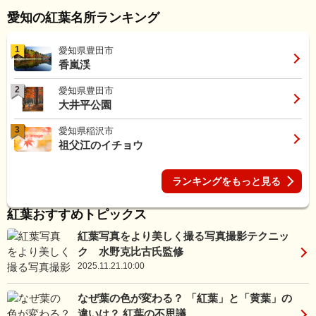
愛知の紅葉名所ランキング
1
愛知県豊田市
香嵐渓
2
愛知県豊田市
大井平公園
3
愛知県稲沢市
祖父江のイチョウ
ランキングをもっと見る
紅葉おすすめトピックス
紅葉写真をより美しく撮る写真撮影テクニッ
ク 水野克比古氏監修
2025.11.21.10:00
なぜ葉の色が変わる？ 「紅葉」と「黄葉」の
違いは？ 紅葉の不思議