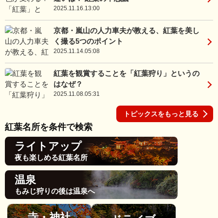
2025.11.16.13:00
京都・嵐山の人力車夫が教える、紅葉を美し
く撮る5つのポイント
2025.11.14.05:08
紅葉を観賞することを「紅葉狩り」というの
はなぜ？
2025.11.08.05:31
トピックスをもっと見る
紅葉名所を条件で検索
ライトアップ
夜も楽しめる紅葉名所
温泉
もみじ狩りの後は温泉へ
寺・神社