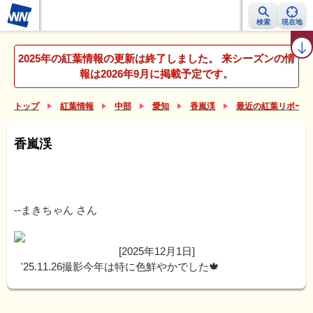
検索
現在地
紅葉レーダー
紅葉ニュース
京都 見頃カレンダー
名所ランキング
2025年の紅葉情報の更新は終了しました。 来シーズンの情
報は2026年9月に掲載予定です。
トップ
紅葉情報
中部
愛知
香嵐渓
最近の紅葉リポート
香嵐渓
--まきちゃん
さん
[2025年12月1日]
'25.11.26撮影今年は特に色鮮やかでした🍁