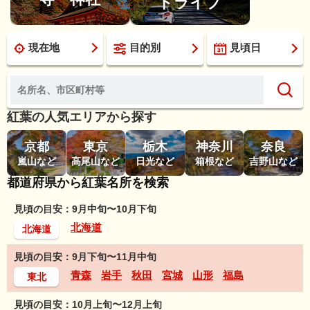
ドライブ
現在地
目的別
見頃日
紅葉の人気エリアから探す
京都
東京
栃木
神奈川
奈良
嵐山など
高尾山など
日光など
箱根など
吉野山など
都道府県から紅葉名所を検索
見頃の目安：9月中旬〜10月下旬
北海道
北海道
見頃の目安：9月下旬〜11月中旬
青森
岩手
秋田
宮城
山形
福島
東北
見頃の目安：10月上旬〜12月上旬