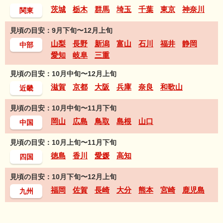
茨城
栃木
群馬
埼玉
千葉
東京
神奈川
関東
見頃の目安：9月下旬〜12月上旬
山梨
長野
新潟
富山
石川
福井
静岡
中部
愛知
岐阜
三重
見頃の目安：10月中旬〜12月上旬
滋賀
京都
大阪
兵庫
奈良
和歌山
近畿
見頃の目安：10月中旬〜11月下旬
岡山
広島
鳥取
島根
山口
中国
見頃の目安：10月上旬〜11月下旬
徳島
香川
愛媛
高知
四国
見頃の目安：10月下旬〜12月上旬
福岡
佐賀
長崎
大分
熊本
宮崎
鹿児島
九州