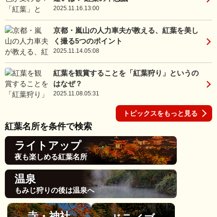
2025.11.16.13:00
京都・嵐山の人力車夫が教える、紅葉を美し
く撮る5つのポイント
2025.11.14.05:08
紅葉を観賞することを「紅葉狩り」というの
はなぜ？
2025.11.08.05:31
トピックスをもっと見る
紅葉名所を条件で検索
ライトアップ
夜も楽しめる紅葉名所
温泉
もみじ狩りの後は温泉へ
寺・神社