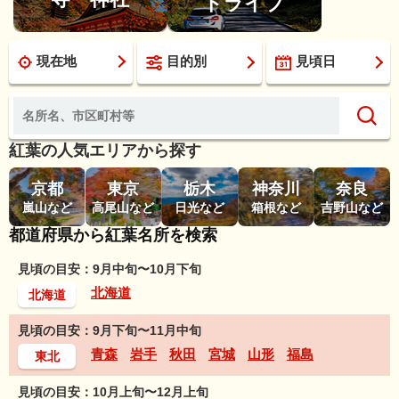
ドライブ
現在地
目的別
見頃日
紅葉の人気エリアから探す
京都
東京
栃木
神奈川
奈良
嵐山など
高尾山など
日光など
箱根など
吉野山など
都道府県から紅葉名所を検索
見頃の目安：9月中旬〜10月下旬
北海道
北海道
見頃の目安：9月下旬〜11月中旬
青森
岩手
秋田
宮城
山形
福島
東北
見頃の目安：10月上旬〜12月上旬