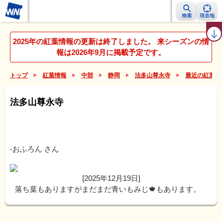
検索
現在地
紅葉レーダー
紅葉ニュース
京都 見頃カレンダー
名所ランキング
2025年の紅葉情報の更新は終了しました。 来シーズンの情
報は2026年9月に掲載予定です。
トップ
紅葉情報
中部
静岡
法多山尊永寺
最近の紅葉リ
法多山尊永寺
-おふろん
さん
[2025年12月19日]
落ち葉もありますがまだまだ青いもみじ🍁もあります。