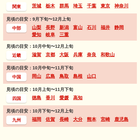
茨城
栃木
群馬
埼玉
千葉
東京
神奈川
関東
見頃の目安：9月下旬〜12月上旬
山梨
長野
新潟
富山
石川
福井
静岡
中部
愛知
岐阜
三重
見頃の目安：10月中旬〜12月上旬
滋賀
京都
大阪
兵庫
奈良
和歌山
近畿
見頃の目安：10月中旬〜11月下旬
岡山
広島
鳥取
島根
山口
中国
見頃の目安：10月上旬〜11月下旬
徳島
香川
愛媛
高知
四国
見頃の目安：10月下旬〜12月上旬
福岡
佐賀
長崎
大分
熊本
宮崎
鹿児島
九州