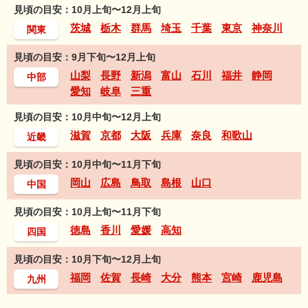
見頃の目安：10月上旬〜12月上旬
茨城
栃木
群馬
埼玉
千葉
東京
神奈川
関東
見頃の目安：9月下旬〜12月上旬
山梨
長野
新潟
富山
石川
福井
静岡
中部
愛知
岐阜
三重
見頃の目安：10月中旬〜12月上旬
滋賀
京都
大阪
兵庫
奈良
和歌山
近畿
見頃の目安：10月中旬〜11月下旬
岡山
広島
鳥取
島根
山口
中国
見頃の目安：10月上旬〜11月下旬
徳島
香川
愛媛
高知
四国
見頃の目安：10月下旬〜12月上旬
福岡
佐賀
長崎
大分
熊本
宮崎
鹿児島
九州