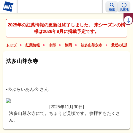
検索
現在地
紅葉レーダー
紅葉ニュース
京都 見頃カレンダー
名所ランキング
2025年の紅葉情報の更新は終了しました。 来シーズンの情
報は2026年9月に掲載予定です。
トップ
紅葉情報
中部
静岡
法多山尊永寺
最近の紅葉リ
法多山尊永寺
-🐴ぶらいあん🐴
さん
[2025年11月30日]
法多山尊永寺にて。ちょうど見頃です。参拝客もたくさ
ん。