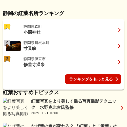
静岡の紅葉名所ランキング
1
静岡県森町
小國神社
2
静岡県川根本町
寸又峡
3
静岡県伊豆市
修善寺温泉
ランキングをもっと見る
紅葉おすすめトピックス
紅葉写真をより美しく撮る写真撮影テクニッ
ク 水野克比古氏監修
2025.11.21.10:00
なぜ葉の色が変わる？ 「紅葉」と「黄葉」の