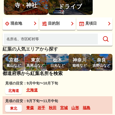
寺・神社
ドライブ
現在地
目的別
見頃日
紅葉の人気エリアから探す
京都
東京
栃木
神奈川
奈良
嵐山など
高尾山など
日光など
箱根など
吉野山など
都道府県から紅葉名所を検索
見頃の目安：9月中旬〜10月下旬
北海道
北海道
見頃の目安：9月下旬〜11月中旬
青森
岩手
秋田
宮城
山形
福島
東北