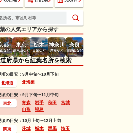
葉の人気エリアから探す
京都
東京
栃木
神奈川
奈良
山など
高尾山など
日光など
箱根など
吉野山など
都道府県から紅葉名所を検索
見頃の目安：9月中旬〜10月下旬
北海道
北海道
見頃の目安：9月下旬〜11月中旬
青森
岩手
秋田
宮城
東北
山形
福島
見頃の目安：10月上旬〜12月上旬
茨城
栃木
群馬
埼玉
関東