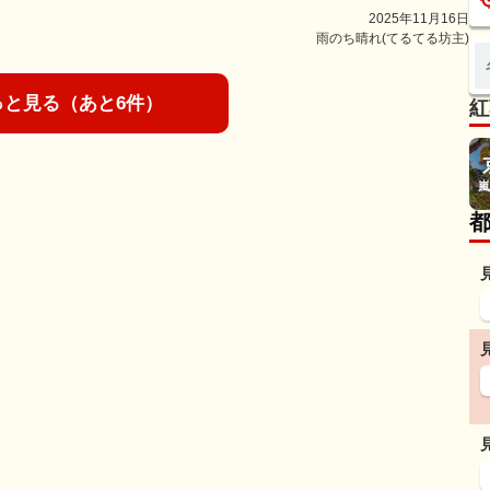
2025年11月16日
雨のち晴れ(てるてる坊主)
っと見る（あと6件）
紅
嵐