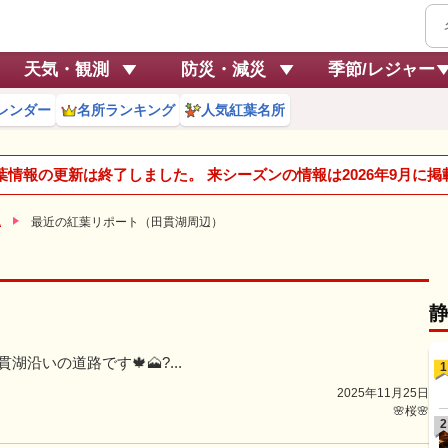
天気・観測
防災・減災
季節/レジャー
レンダー
名所ランキング
人気紅葉名所
紅葉情報の更新は終了しました。 来シーズンの情報は2026年9月に
辺
最近の紅葉リポート（田貫湖周辺）
）
湖沿いの道路です🍁🗻?...
1
2025年11月25日
🌸桜🌸
2