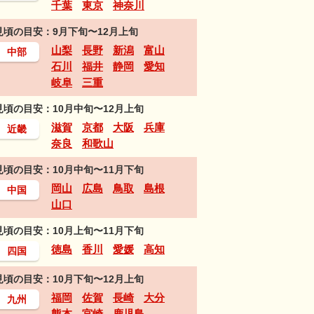
千葉
東京
神奈川
見頃の目安：9月下旬〜12月上旬
山梨
長野
新潟
富山
中部
石川
福井
静岡
愛知
岐阜
三重
見頃の目安：10月中旬〜12月上旬
滋賀
京都
大阪
兵庫
近畿
奈良
和歌山
見頃の目安：10月中旬〜11月下旬
岡山
広島
鳥取
島根
中国
山口
見頃の目安：10月上旬〜11月下旬
徳島
香川
愛媛
高知
四国
見頃の目安：10月下旬〜12月上旬
福岡
佐賀
長崎
大分
九州
熊本
宮崎
鹿児島