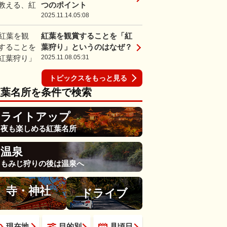
つのポイント
2025.11.14.05:08
紅葉を観賞することを「紅
葉狩り」というのはなぜ？
2025.11.08.05:31
トピックスをもっと見る
紅葉名所を条件で検索
ライトアップ
夜も楽しめる紅葉名所
温泉
もみじ狩りの後は温泉へ
寺・神社
ドライブ
現在地
目的別
見頃日