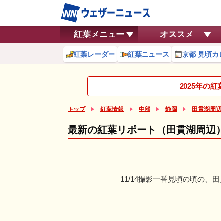
紅葉メニュー
オススメ
紅葉レーダー
紅葉ニュース
京都 見頃カ
2025年の
トップ
紅葉情報
中部
静岡
田貫湖周
最新の紅葉リポート（田貫湖周辺
11/14撮影一番見頃の頃の、田貫