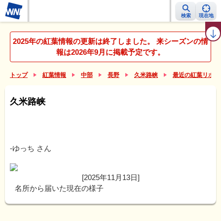
検索
現在地
紅葉レーダー
紅葉ニュース
京都 見頃カレンダー
名所ランキング
2025年の紅葉情報の更新は終了しました。 来シーズンの情
報は2026年9月に掲載予定です。
トップ
紅葉情報
中部
長野
久米路峡
最近の紅葉リポー
久米路峡
-ゆっち
さん
[2025年11月13日]
名所から届いた現在の様子