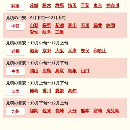
茨城
栃木
群馬
埼玉
千葉
東京
神奈川
関東
見頃の目安：9月下旬〜12月上旬
山梨
長野
新潟
富山
石川
福井
静岡
中部
愛知
岐阜
三重
見頃の目安：10月中旬〜12月上旬
滋賀
京都
大阪
兵庫
奈良
和歌山
近畿
見頃の目安：10月中旬〜11月下旬
岡山
広島
鳥取
島根
山口
中国
見頃の目安：10月上旬〜11月下旬
徳島
香川
愛媛
高知
四国
見頃の目安：10月下旬〜12月上旬
福岡
佐賀
長崎
大分
熊本
宮崎
鹿児島
九州