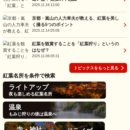
2025.11.16.13:00
京都・嵐山の人力車夫が教える、紅葉を美し
く撮る5つのポイント
2025.11.14.05:08
紅葉を観賞することを「紅葉狩り」というの
はなぜ？
2025.11.08.05:31
トピックスをもっと見る
紅葉名所を条件で検索
ライトアップ
夜も楽しめる紅葉名所
温泉
もみじ狩りの後は温泉へ
寺・神社