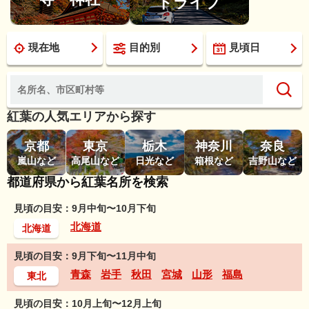
ドライブ
現在地
目的別
見頃日
紅葉の人気エリアから探す
京都
東京
栃木
神奈川
奈良
嵐山など
高尾山など
日光など
箱根など
吉野山など
都道府県から紅葉名所を検索
見頃の目安：9月中旬〜10月下旬
北海道
北海道
見頃の目安：9月下旬〜11月中旬
青森
岩手
秋田
宮城
山形
福島
東北
見頃の目安：10月上旬〜12月上旬