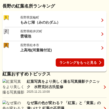
長野の紅葉名所ランキング
1
長野県箕輪町
もみじ湖（みのわダム）
2
長野県軽井沢町
雲場池
3
長野県松本市
上高地(河童橋付近)
ランキングをもっと見る
紅葉おすすめトピックス
紅葉写真をより美しく撮る写真撮影テクニッ
ク 水野克比古氏監修
2025.11.21.10:00
なぜ葉の色が変わる？ 「紅葉」と「黄葉」の
違いは？ 紅葉の不思議