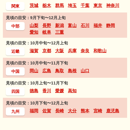
茨城
栃木
群馬
埼玉
千葉
東京
神奈川
関東
見頃の目安：9月下旬〜12月上旬
山梨
長野
新潟
富山
石川
福井
静岡
中部
愛知
岐阜
三重
見頃の目安：10月中旬〜12月上旬
滋賀
京都
大阪
兵庫
奈良
和歌山
近畿
見頃の目安：10月中旬〜11月下旬
岡山
広島
鳥取
島根
山口
中国
見頃の目安：10月上旬〜11月下旬
徳島
香川
愛媛
高知
四国
見頃の目安：10月下旬〜12月上旬
福岡
佐賀
長崎
大分
熊本
宮崎
鹿児島
九州