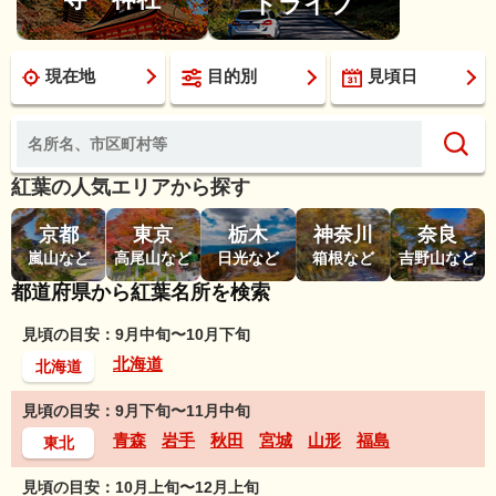
ドライブ
現在地
目的別
見頃日
紅葉の人気エリアから探す
京都
東京
栃木
神奈川
奈良
嵐山など
高尾山など
日光など
箱根など
吉野山など
都道府県から紅葉名所を検索
見頃の目安：9月中旬〜10月下旬
北海道
北海道
見頃の目安：9月下旬〜11月中旬
青森
岩手
秋田
宮城
山形
福島
東北
見頃の目安：10月上旬〜12月上旬