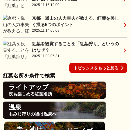
2025.11.16.13:00
京都・嵐山の人力車夫が教える、紅葉を美し
く撮る5つのポイント
2025.11.14.05:08
紅葉を観賞することを「紅葉狩り」というの
はなぜ？
2025.11.08.05:31
トピックスをもっと見る
紅葉名所を条件で検索
ライトアップ
夜も楽しめる紅葉名所
温泉
もみじ狩りの後は温泉へ
寺・神社