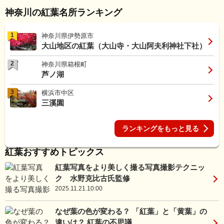
神奈川の紅葉名所ランキング
1
神奈川県伊勢原市
大山地区の紅葉（大山寺・大山阿夫利神社下社）
2
神奈川県箱根町
芦ノ湖
3
横浜市中区
三溪園
ランキングをもっと見る
紅葉おすすめトピックス
紅葉写真をより美しく撮る写真撮影テクニッ
ク 水野克比古氏監修
2025.11.21.10:00
なぜ葉の色が変わる？ 「紅葉」と「黄葉」の
違いは？ 紅葉の不思議