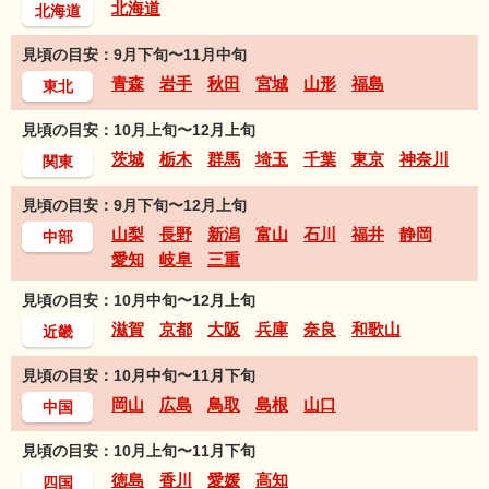
北海道
北海道
見頃の目安：9月下旬〜11月中旬
青森
岩手
秋田
宮城
山形
福島
東北
見頃の目安：10月上旬〜12月上旬
茨城
栃木
群馬
埼玉
千葉
東京
神奈川
関東
見頃の目安：9月下旬〜12月上旬
山梨
長野
新潟
富山
石川
福井
静岡
中部
愛知
岐阜
三重
見頃の目安：10月中旬〜12月上旬
滋賀
京都
大阪
兵庫
奈良
和歌山
近畿
見頃の目安：10月中旬〜11月下旬
岡山
広島
鳥取
島根
山口
中国
見頃の目安：10月上旬〜11月下旬
徳島
香川
愛媛
高知
四国