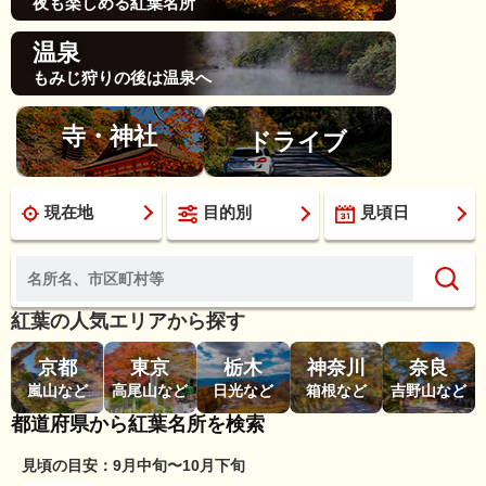
夜も楽しめる紅葉名所
温泉
もみじ狩りの後は温泉へ
寺・神社
ドライブ
現在地
目的別
見頃日
紅葉の人気エリアから探す
京都
東京
栃木
神奈川
奈良
嵐山など
高尾山など
日光など
箱根など
吉野山など
都道府県から紅葉名所を検索
見頃の目安：9月中旬〜10月下旬