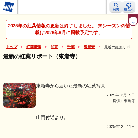
検索
現在地
紅葉レーダー
紅葉ニュース
京都 見頃カレンダー
名所ランキング
2025年の紅葉情報の更新は終了しました。 来シーズンの情
報は2026年9月に掲載予定です。
トップ
紅葉情報
関東
千葉
東漸寺
最近の紅葉リポート
最新の紅葉リポート（東漸寺）
東漸寺から届いた最新の紅葉写真
2025年12月15日
提供）東漸寺
山門付近より。
2025年12月11日
-