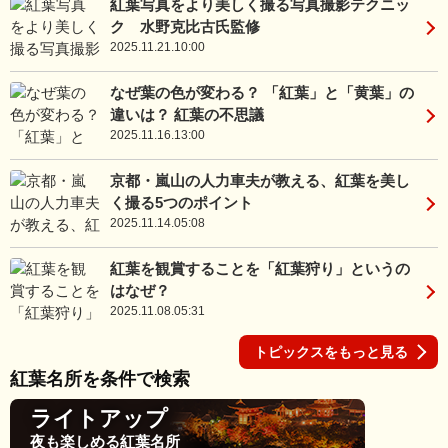
紅葉写真をより美しく撮る写真撮影テクニッ
ク 水野克比古氏監修
2025.11.21.10:00
なぜ葉の色が変わる？ 「紅葉」と「黄葉」の
違いは？ 紅葉の不思議
2025.11.16.13:00
京都・嵐山の人力車夫が教える、紅葉を美し
く撮る5つのポイント
2025.11.14.05:08
紅葉を観賞することを「紅葉狩り」というの
はなぜ？
2025.11.08.05:31
トピックスをもっと見る
紅葉名所を条件で検索
ライトアップ
夜も楽しめる紅葉名所