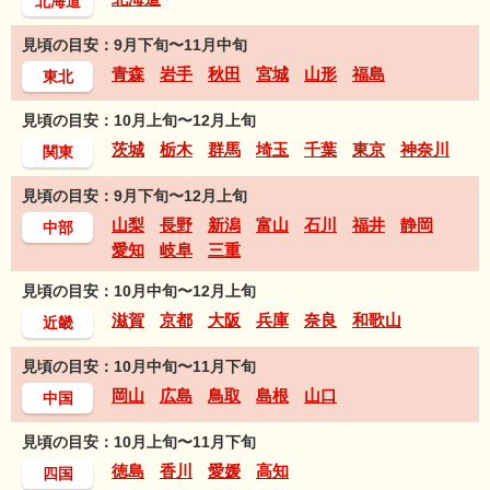
北海道
見頃の目安：9月下旬〜11月中旬
青森
岩手
秋田
宮城
山形
福島
東北
見頃の目安：10月上旬〜12月上旬
茨城
栃木
群馬
埼玉
千葉
東京
神奈川
関東
見頃の目安：9月下旬〜12月上旬
山梨
長野
新潟
富山
石川
福井
静岡
中部
愛知
岐阜
三重
見頃の目安：10月中旬〜12月上旬
滋賀
京都
大阪
兵庫
奈良
和歌山
近畿
見頃の目安：10月中旬〜11月下旬
岡山
広島
鳥取
島根
山口
中国
見頃の目安：10月上旬〜11月下旬
徳島
香川
愛媛
高知
四国