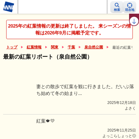
検索
現在地
紅葉レーダー
紅葉ニュース
京都 見頃カレンダー
名所ランキング
2025年の紅葉情報の更新は終了しました。 来シーズンの情
報は2026年9月に掲載予定です。
トップ
紅葉情報
関東
千葉
泉自然公園
最近の紅葉リポ
最新の紅葉リポート（泉自然公園）
妻との散歩で紅葉を観に行きました。だいぶ落
ち始めて冬の始まり...
2025年12月18日
よさく
紅葉🍁💛
2025年11月25日
よっこらしょっと🙂