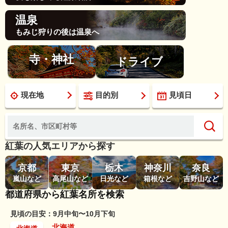
温泉
もみじ狩りの後は温泉へ
寺・神社
ドライブ
現在地
目的別
見頃日
紅葉の人気エリアから探す
京都
東京
栃木
神奈川
奈良
嵐山など
高尾山など
日光など
箱根など
吉野山など
都道府県から紅葉名所を検索
見頃の目安：9月中旬〜10月下旬
北海道