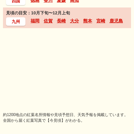
徳島
香川
愛媛
高知
四国
見頃の目安：10月下旬〜12月上旬
福岡
佐賀
長崎
大分
熊本
宮崎
鹿児島
九州
約1200地点の紅葉名所情報や見頃予想日、天気予報を掲載しています。
全国から届く紅葉写真で【今見頃】がわかる。