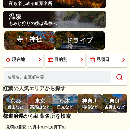
夜も楽しめる紅葉名所
温泉
もみじ狩りの後は温泉へ
寺・神社
ドライブ
現在地
目的別
見頃日
紅葉の人気エリアから探す
京都
東京
栃木
神奈川
奈良
嵐山など
高尾山など
日光など
箱根など
吉野山など
都道府県から紅葉名所を検索
見頃の目安：9月中旬〜10月下旬