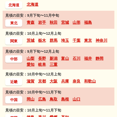
北海道
北海道
見頃の目安：9月下旬〜11月中旬
青森
岩手
秋田
宮城
山形
福島
東北
見頃の目安：10月上旬〜12月上旬
茨城
栃木
群馬
埼玉
千葉
東京
神奈川
関東
見頃の目安：9月下旬〜12月上旬
山梨
長野
新潟
富山
石川
福井
静岡
中部
愛知
岐阜
三重
見頃の目安：10月中旬〜12月上旬
滋賀
京都
大阪
兵庫
奈良
和歌山
近畿
見頃の目安：10月中旬〜11月下旬
岡山
広島
鳥取
島根
山口
中国
見頃の目安：10月上旬〜11月下旬