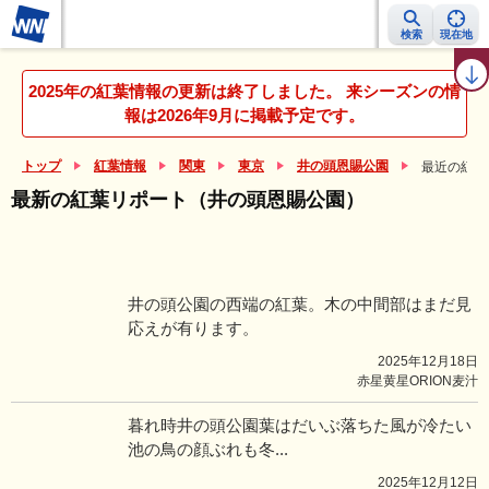
検索
現在地
紅葉レーダー
紅葉ニュース
京都 見頃カレンダー
名所ランキング
2025年の紅葉情報の更新は終了しました。 来シーズンの情
報は2026年9月に掲載予定です。
トップ
紅葉情報
関東
東京
井の頭恩賜公園
最近の紅葉
最新の紅葉リポート（井の頭恩賜公園）
井の頭公園の西端の紅葉。木の中間部はまだ見
応えが有ります。
2025年12月18日
赤星黄星ORION麦汁
暮れ時井の頭公園葉はだいぶ落ちた風が冷たい
池の鳥の顔ぶれも冬...
2025年12月12日