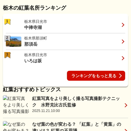
栃木の紅葉名所ランキング
1
栃木県日光市
中禅寺湖
2
栃木県那須町
那須岳
3
栃木県日光市
いろは坂
ランキングをもっと見る
紅葉おすすめトピックス
紅葉写真をより美しく撮る写真撮影テクニッ
ク 水野克比古氏監修
2025.11.21.10:00
なぜ葉の色が変わる？ 「紅葉」と「黄葉」の
違いは？ 紅葉の不思議