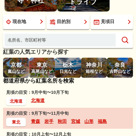
寺・神社
ドライブ
現在地
目的別
見頃日
紅葉の人気エリアから探す
京都
東京
栃木
神奈川
奈良
嵐山など
高尾山など
日光など
箱根など
吉野山など
都道府県から紅葉名所を検索
見頃の目安：9月中旬〜10月下旬
北海道
北海道
見頃の目安：9月下旬〜11月中旬
青森
岩手
秋田
宮城
山形
福島
東北
見頃の目安：10月上旬〜12月上旬