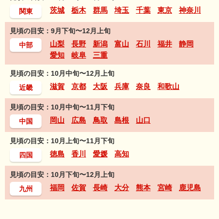
茨城
栃木
群馬
埼玉
千葉
東京
神奈川
関東
見頃の目安：9月下旬〜12月上旬
山梨
長野
新潟
富山
石川
福井
静岡
中部
愛知
岐阜
三重
見頃の目安：10月中旬〜12月上旬
滋賀
京都
大阪
兵庫
奈良
和歌山
近畿
見頃の目安：10月中旬〜11月下旬
岡山
広島
鳥取
島根
山口
中国
見頃の目安：10月上旬〜11月下旬
徳島
香川
愛媛
高知
四国
見頃の目安：10月下旬〜12月上旬
福岡
佐賀
長崎
大分
熊本
宮崎
鹿児島
九州